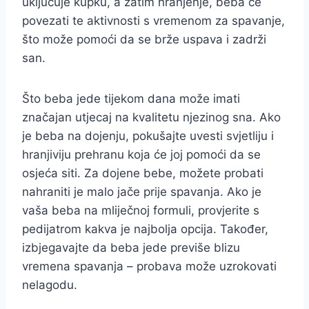
uključuje kupku, a zatim hranjenje, beba će
povezati te aktivnosti s vremenom za spavanje,
što može pomoći da se brže uspava i zadrži
san.
Što beba jede tijekom dana može imati
značajan utjecaj na kvalitetu njezinog sna. Ako
je beba na dojenju, pokušajte uvesti svjetliju i
hranjiviju prehranu koja će joj pomoći da se
osjeća siti. Za dojene bebe, možete probati
nahraniti je malo jače prije spavanja. Ako je
vaša beba na mliječnoj formuli, provjerite s
pedijatrom kakva je najbolja opcija. Također,
izbjegavajte da beba jede previše blizu
vremena spavanja – probava može uzrokovati
nelagodu.