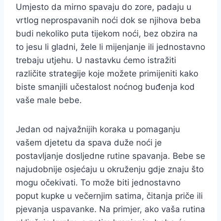
Umjesto da mirno spavaju do zore, padaju u
vrtlog neprospavanih noći dok se njihova beba
budi nekoliko puta tijekom noći, bez obzira na
to jesu li gladni, žele li mijenjanje ili jednostavno
trebaju utjehu. U nastavku ćemo istražiti
različite strategije koje možete primijeniti kako
biste smanjili učestalost noćnog buđenja kod
vaše male bebe.
Jedan od najvažnijih koraka u pomaganju
vašem djetetu da spava duže noći je
postavljanje dosljedne rutine spavanja. Bebe se
najudobnije osjećaju u okruženju gdje znaju što
mogu očekivati. To može biti jednostavno
poput kupke u večernjim satima, čitanja priče ili
pjevanja uspavanke. Na primjer, ako vaša rutina