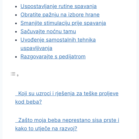
Uspostavljanje rutine spavanja
Obratite pažnju na izbore hrane
Smanjite stimulaciju prije spavanja
Sačuvajte noćnu tamu
Uvođenje samostalnih tehnika
uspavljivanja
Razgovarajte s pedijatrom
Koji su uzroci i rješenja za teške proljeve
kod beba?
Zašto moja beba neprestano sisa prste i
kako to utječe na razvoj?