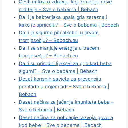
Česti mitovi o zdravlju koji zbunjuju nove
roditelje – Sve o bebama | Bebach
Da li je bakterijska upala grla zarazna i
kako je spriječiti? – Sve o bebama | Bebach
Da li je sigurno piti alkohol u prvom
tromjesečju? – Bebach.eu
Da li se smanjuje energija u trećem
tromjesečju? – Bebach.eu
Da li su prirodni lijekovi za grlo kod beba
sigurni? – Sve o bebama | Bebach
Deset korisnih savjeta za prevenciju
prehlade u dojenčadi – Sve o bebama |
Bebach
Deset načina za jačanje imuniteta beba –
Sve o bebama | Bebach
Deset načina za poticanje razvoja govora
kod bebe – Sve o bebama | Bebach