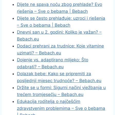
Dijete ne spava noću zbog prehlade? Evo
rješenja – Sve o bebama | Bebach
Dijete se često prehlađuje: uzroci i rješenja
– Sve o bebama | Bebach
Dnevni san u 2. godini: Koliko je važan? –
Bebach.eu
Dodaci prehrani za trudnice: Koje vitamine
uzimati? – Bebach.eu
Dojenje vs. adaptirano mlijeko: Što
odabrati? – Bebach.eu
Dolazak bebe: Kako se pripremiti za
posljednji mjesec trudnoće? – Bebach.eu
Držite se u formi: Sigurni načini vježbanja u
trećem tromjesečju – Bebach.eu
Edukacija roditelja o najčešćim
zdravstvenim problemima – Sve o bebama