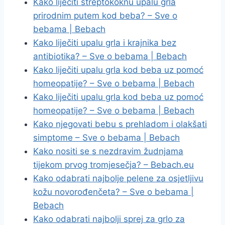
Kako liječiti streptokoknu upalu grla
prirodnim putem kod beba? – Sve o
bebama | Bebach
Kako liječiti upalu grla i krajnika bez
antibiotika? – Sve o bebama | Bebach
Kako liječiti upalu grla kod beba uz pomoć
homeopatije? – Sve o bebama | Bebach
Kako liječiti upalu grla kod beba uz pomoć
homeopatije? – Sve o bebama | Bebach
Kako njegovati bebu s prehladom i olakšati
simptome – Sve o bebama | Bebach
Kako nositi se s nezdravim žudnjama
tijekom prvog tromjesečja? – Bebach.eu
Kako odabrati najbolje pelene za osjetljivu
kožu novorođenčeta? – Sve o bebama |
Bebach
Kako odabrati najbolji sprej za grlo za