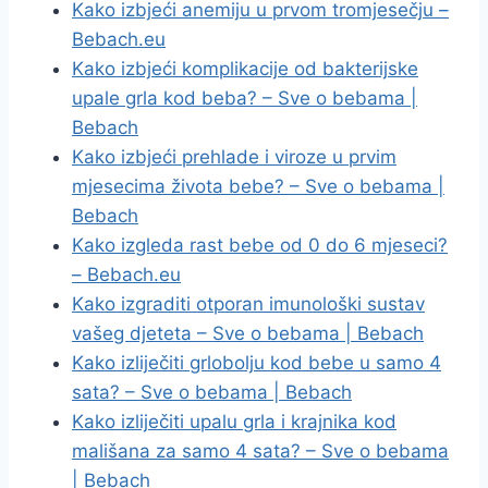
Kako izbjeći anemiju u prvom tromjesečju –
Bebach.eu
Kako izbjeći komplikacije od bakterijske
upale grla kod beba? – Sve o bebama |
Bebach
Kako izbjeći prehlade i viroze u prvim
mjesecima života bebe? – Sve o bebama |
Bebach
Kako izgleda rast bebe od 0 do 6 mjeseci?
– Bebach.eu
Kako izgraditi otporan imunološki sustav
vašeg djeteta – Sve o bebama | Bebach
Kako izliječiti grlobolju kod bebe u samo 4
sata? – Sve o bebama | Bebach
Kako izliječiti upalu grla i krajnika kod
mališana za samo 4 sata? – Sve o bebama
| Bebach