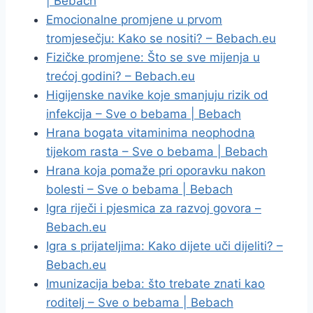
| Bebach
Emocionalne promjene u prvom
tromjesečju: Kako se nositi? – Bebach.eu
Fizičke promjene: Što se sve mijenja u
trećoj godini? – Bebach.eu
Higijenske navike koje smanjuju rizik od
infekcija – Sve o bebama | Bebach
Hrana bogata vitaminima neophodna
tijekom rasta – Sve o bebama | Bebach
Hrana koja pomaže pri oporavku nakon
bolesti – Sve o bebama | Bebach
Igra riječi i pjesmica za razvoj govora –
Bebach.eu
Igra s prijateljima: Kako dijete uči dijeliti? –
Bebach.eu
Imunizacija beba: što trebate znati kao
roditelj – Sve o bebama | Bebach