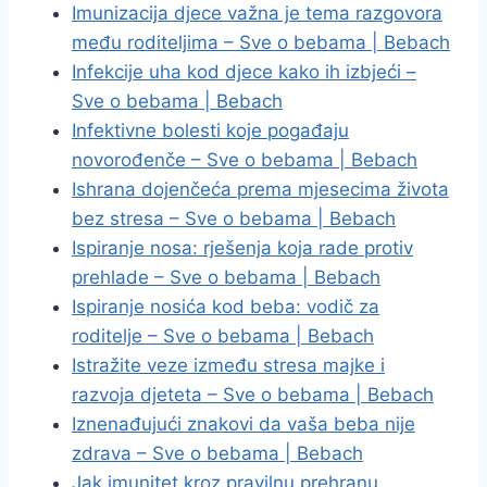
Imunizacija djece važna je tema razgovora
među roditeljima – Sve o bebama | Bebach
Infekcije uha kod djece kako ih izbjeći –
Sve o bebama | Bebach
Infektivne bolesti koje pogađaju
novorođenče – Sve o bebama | Bebach
Ishrana dojenčeća prema mjesecima života
bez stresa – Sve o bebama | Bebach
Ispiranje nosa: rješenja koja rade protiv
prehlade – Sve o bebama | Bebach
Ispiranje nosića kod beba: vodič za
roditelje – Sve o bebama | Bebach
Istražite veze između stresa majke i
razvoja djeteta – Sve o bebama | Bebach
Iznenađujući znakovi da vaša beba nije
zdrava – Sve o bebama | Bebach
Jak imunitet kroz pravilnu prehranu