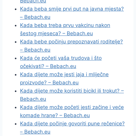
Bebach.eu
Kada beba smije prvi put na javna mjesta?
– Bebach.eu
Kada beba treba prvu vakcinu nakon
šestog mjeseca? – Bebach.eu
Kada bebe počinju prepoznavati roditelje?
– Bebach.eu
Kada će početi vaša trudova i što
očekivati? – Bebach.eu
Kada dijete može jesti jaja i mliječne
proizvode? – Bebach.eu
Kada dijete može koristiti bicikl ili trokut? –
Bebach.eu
Kada dijete može početi jesti začine i veće
komade hrane? – Bebach.eu
Kada dijete počinje govoriti pune rečenice?
– Bebach.eu