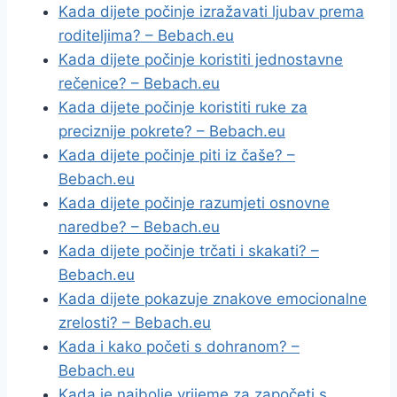
Kada dijete počinje izražavati ljubav prema
roditeljima? – Bebach.eu
Kada dijete počinje koristiti jednostavne
rečenice? – Bebach.eu
Kada dijete počinje koristiti ruke za
preciznije pokrete? – Bebach.eu
Kada dijete počinje piti iz čaše? –
Bebach.eu
Kada dijete počinje razumjeti osnovne
naredbe? – Bebach.eu
Kada dijete počinje trčati i skakati? –
Bebach.eu
Kada dijete pokazuje znakove emocionalne
zrelosti? – Bebach.eu
Kada i kako početi s dohranom? –
Bebach.eu
Kada je najbolje vrijeme za započeti s