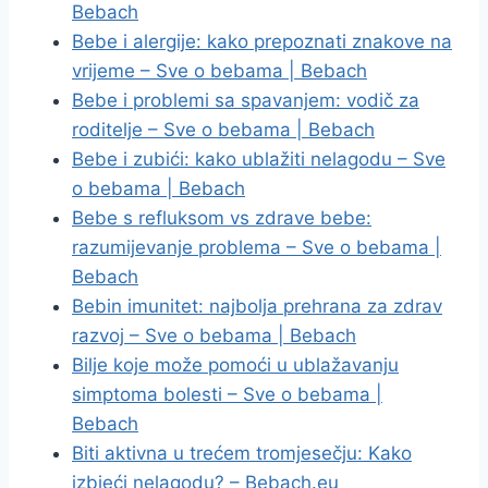
Bebach
Bebe i alergije: kako prepoznati znakove na
vrijeme – Sve o bebama | Bebach
Bebe i problemi sa spavanjem: vodič za
roditelje – Sve o bebama | Bebach
Bebe i zubići: kako ublažiti nelagodu – Sve
o bebama | Bebach
Bebe s refluksom vs zdrave bebe:
razumijevanje problema – Sve o bebama |
Bebach
Bebin imunitet: najbolja prehrana za zdrav
razvoj – Sve o bebama | Bebach
Bilje koje može pomoći u ublažavanju
simptoma bolesti – Sve o bebama |
Bebach
Biti aktivna u trećem tromjesečju: Kako
izbjeći nelagodu? – Bebach.eu