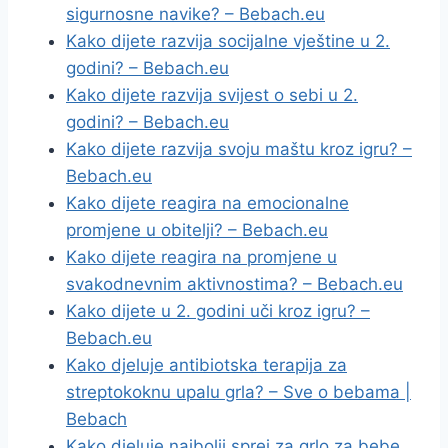
sigurnosne navike? – Bebach.eu
Kako dijete razvija socijalne vještine u 2.
godini? – Bebach.eu
Kako dijete razvija svijest o sebi u 2.
godini? – Bebach.eu
Kako dijete razvija svoju maštu kroz igru? –
Bebach.eu
Kako dijete reagira na emocionalne
promjene u obitelji? – Bebach.eu
Kako dijete reagira na promjene u
svakodnevnim aktivnostima? – Bebach.eu
Kako dijete u 2. godini uči kroz igru? –
Bebach.eu
Kako djeluje antibiotska terapija za
streptokoknu upalu grla? – Sve o bebama |
Bebach
Kako djeluje najbolji sprej za grlo za bebe