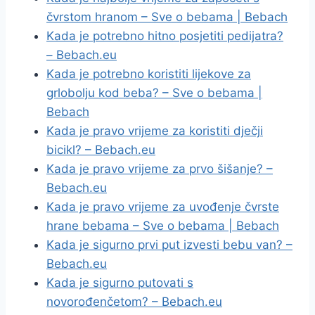
čvrstom hranom – Sve o bebama | Bebach
Kada je potrebno hitno posjetiti pedijatra?
– Bebach.eu
Kada je potrebno koristiti lijekove za
grlobolju kod beba? – Sve o bebama |
Bebach
Kada je pravo vrijeme za koristiti dječji
bicikl? – Bebach.eu
Kada je pravo vrijeme za prvo šišanje? –
Bebach.eu
Kada je pravo vrijeme za uvođenje čvrste
hrane bebama – Sve o bebama | Bebach
Kada je sigurno prvi put izvesti bebu van? –
Bebach.eu
Kada je sigurno putovati s
novorođenčetom? – Bebach.eu