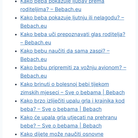
Kako beba pokazuje ljubav prema
roditeljima? – Bebach.eu
Kako beba pokazuje ljutnju ili nelagodu? –
Bebach.eu
Kako beba uči prepoznavati glas roditelja?
– Bebach.eu
Kako bebu naučiti da sama zaspi? –
Bebach.eu
Kako bebu pripremiti za vožnju avionom? –
Bebach.eu
Kako brinuti o bolesnoj bebi tijekom
zimskih mjeseci – Sve o bebama | Bebach
Kako brzo izliječiti upalu grla i krajnika kod
beba? – Sve o bebama | Bebach
Kako će upala grla utjecati na prehranu
bebe? – Sve o bebama | Bebach
Kako dijete može naučiti osnovne