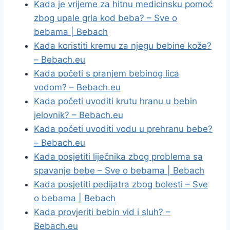
Kada je vrijeme za hitnu medicinsku pomoć
zbog upale grla kod beba? – Sve o
bebama | Bebach
Kada koristiti kremu za njegu bebine kože?
– Bebach.eu
Kada početi s pranjem bebinog lica
vodom? – Bebach.eu
Kada početi uvoditi krutu hranu u bebin
jelovnik? – Bebach.eu
Kada početi uvoditi vodu u prehranu bebe?
– Bebach.eu
Kada posjetiti liječnika zbog problema sa
spavanje bebe – Sve o bebama | Bebach
Kada posjetiti pedijatra zbog bolesti – Sve
o bebama | Bebach
Kada provjeriti bebin vid i sluh? –
Bebach.eu