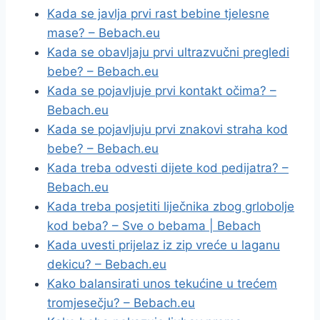
Kada se javlja prvi rast bebine tjelesne
mase? – Bebach.eu
Kada se obavljaju prvi ultrazvučni pregledi
bebe? – Bebach.eu
Kada se pojavljuje prvi kontakt očima? –
Bebach.eu
Kada se pojavljuju prvi znakovi straha kod
bebe? – Bebach.eu
Kada treba odvesti dijete kod pedijatra? –
Bebach.eu
Kada treba posjetiti liječnika zbog grlobolje
kod beba? – Sve o bebama | Bebach
Kada uvesti prijelaz iz zip vreće u laganu
dekicu? – Bebach.eu
Kako balansirati unos tekućine u trećem
tromjesečju? – Bebach.eu