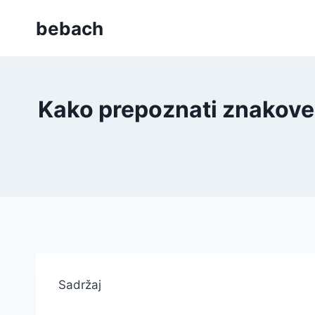
Skip
bebach
to
content
Kako prepoznati znakove
Sadržaj