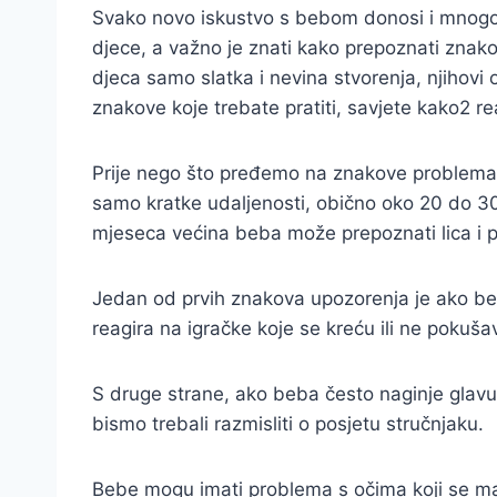
Svako novo iskustvo s bebom donosi i mnogo pi
djece, a važno je znati kako prepoznati znak
djeca samo slatka i nevina stvorenja, njihovi 
znakove koje trebate pratiti, savjete kako2 rea
Prije nego što pređemo na znakove problema,
samo kratke udaljenosti, obično oko 20 do 30 
mjeseca većina beba može prepoznati lica i pr
Jedan od prvih znakova upozorenja je ako beba 
reagira na igračke koje se kreću ili ne pokuša
S druge strane, ako beba često naginje glavu k
bismo trebali razmisliti o posjetu stručnjaku.
Bebe mogu imati problema s očima koji se manife