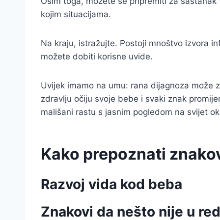
Osim toga, možete se pripremiti za sastanak tak
kojim situacijama.
Na kraju, istražujte. Postoji mnoštvo izvora i
možete dobiti korisne uvide.
Uvijek imamo na umu: rana dijagnoza može zna
zdravlju očiju svoje bebe i svaki znak promije
mališani rastu s jasnim pogledom na svijet o
Kako prepoznati znako
Razvoj vida kod beba
Znakovi da nešto nije u re