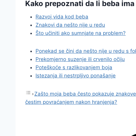
Kako prepoznati da li beba ima
Razvoj vida kod beba
Znakovi da nešto nije u redu
Što učiniti ako sumnjate na problem?
Ponekad se čini da nešto nije u redu s 
Prekomjerno suzenje ili crvenilo očiju
Poteškoće s razlikovanjem boja
Istezanja ili nestrpljivo ponašanje
Zašto moja beba često pokazuje znakove
čestim povraćanjem nakon hranjenja?