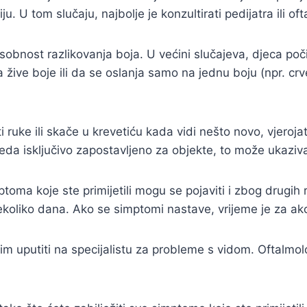
ciju. U tom slučaju, najbolje je konzultirati pedijatra ili of
osobnost razlikovanja boja. U većini slučajeva, djeca po
 žive boje ili da se oslanja samo na jednu boju (npr. cr
i ruke ili skače u krevetiću kada vidi nešto novo, vjero
gleda isključivo zapostavljeno za objekte, to može ukazi
mptoma koje ste primijetili mogu se pojaviti i zbog drug
nekoliko dana. Ako se simptomi nastave, vrijeme je za akc
im uputiti na specijalistu za probleme s vidom. Oftalmolo