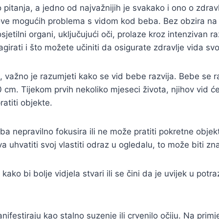
tanja, a jedno od najvažnijih je svakako i ono o zdravlju
ove mogućih problema s vidom kod beba. Bez obzira na t
osjetilni organi, uključujući oči, prolaze kroz intenzivan
girati i što možete učiniti da osigurate zdravlje vida sv
 važno je razumjeti kako se vid bebe razvija. Bebe se 
cm. Tijekom prvih nekoliko mjeseci života, njihov vid ć
atiti objekte.
nepravilno fokusira ili ne može pratiti pokretne objekte
va uhvatiti svoj vlastiti odraz u ogledalu, to može biti z
ako bi bolje vidjela stvari ili se čini da je uvijek u po
stiraju kao stalno suzenje ili crvenilo očiju. Na primjer,