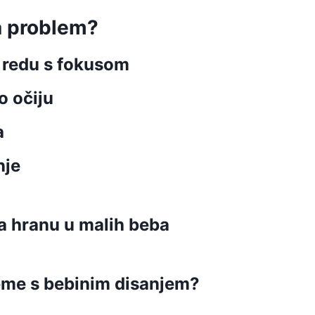
a problem?
u redu s fokusom
o očiju
a
nje
a hranu u malih beba
bleme s bebinim disanjem?