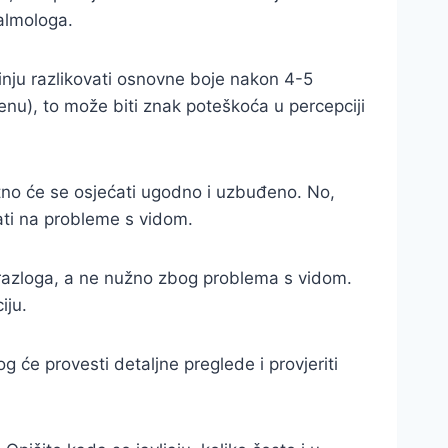
talmologa.
činju razlikovati osnovne boje nakon 4-5
venu), to može biti znak poteškoća u percepciji
jatno će se osjećati ugodno i uzbuđeno. No,
vati na probleme s vidom.
ih razloga, a ne nužno zbog problema s vidom.
iju.
g će provesti detaljne preglede i provjeriti