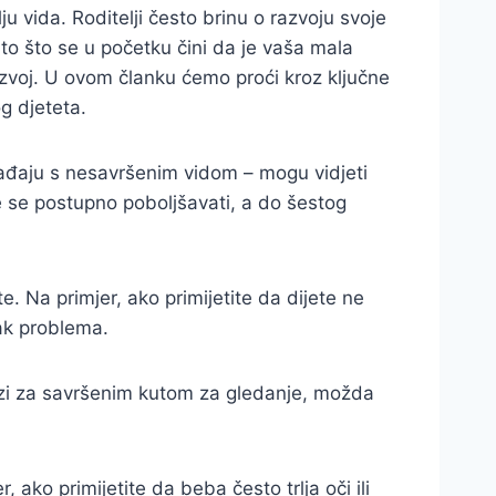
 vida. Roditelji često brinu o razvoju svoje
o što se u početku čini da je vaša mala
 razvoj. U ovom članku ćemo proći kroz ključne
og djeteta.
rađaju s nesavršenim vidom – mogu vidjeti
e se postupno poboljšavati, a do šestog
. Na primjer, ako primijetite da dijete ne
nak problema.
trazi za savršenim kutom za gledanje, možda
 ako primijetite da beba često trlja oči ili