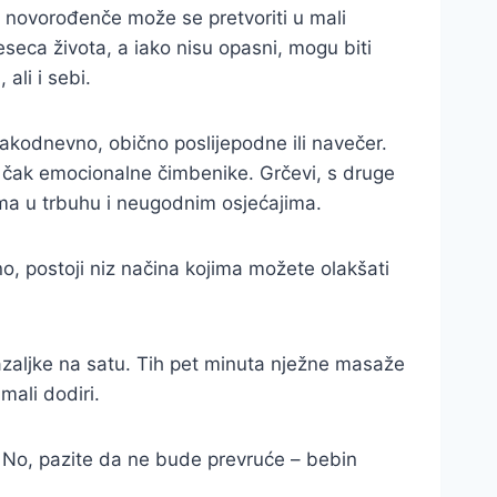
no novorođenče može se pretvoriti u mali
seca života, a iako nisu opasni, mogu biti
 ali i sebi.
vakodnevno, obično poslijepodne ili navečer.
li čak emocionalne čimbenike. Grčevi, s druge
ima u trbuhu i neugodnim osjećajima.
o, postoji niz načina kojima možete olakšati
azaljke na satu. Tih pet minuta nježne masaže
mali dodiri.
u. No, pazite da ne bude prevruće – bebin