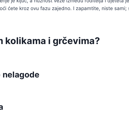
enje je ključ, a nužnost veze između roditelja i djeteta je
i ćete kroz ovu fazu zajedno. I zapamtite, niste sami; sva
m kolikama i grčevima?
e nelagode
a