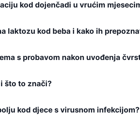
idraciju kod dojenčadi u vrućim mjesec
na laktozu kod beba i kako ih prepozna
blema s probavom nakon uvođenja čvrs
i što to znači?
lobolju kod djece s virusnom infekcijom?