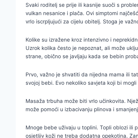
Svaki roditelj se prije ili kasnije suoči s pr
vulkan nesanice i plača. Ovi simptomi najčešć
vrlo iscrpljujući za cijelu obitelj. Stoga je važ
Kolike su izražene kroz intenzivno i neprekid
Uzrok kolika često je nepoznat, ali može uklj
strane, obično se javljaju kada se bebin pro
Prvo, važno je shvatiti da nijedna mama ili t
svojoj bebi. Evo nekoliko savjeta koji bi mogl
Masaža trbuha može biti vrlo učinkovita. Nje
može pomoći u izbacivanju plinova i smanjenj
Mnoge bebe uživaju u toplini. Topli oblozi il
osjetljiv koži ne treba dodatna opekotina. Za