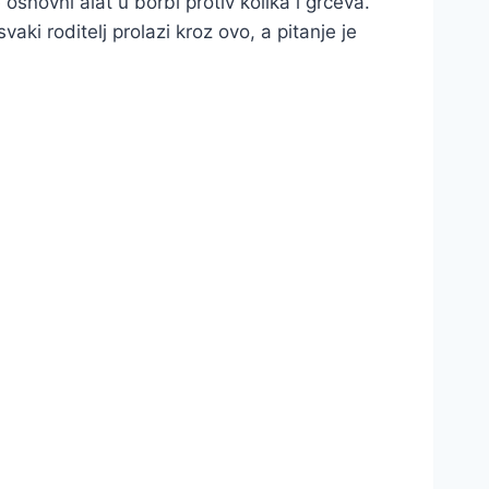
 osnovni alat u borbi protiv kolika i grčeva.
ki roditelj prolazi kroz ovo, a pitanje je