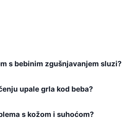
blem s bebinim zgušnjavanjem sluzi?
ečenju upale grla kod beba?
oblema s kožom i suhoćom?