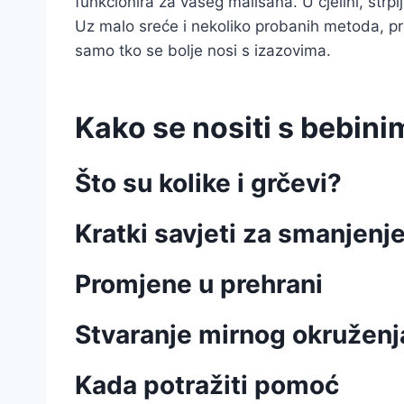
funkcionira za vašeg mališana. U cjelini, strplj
Uz malo sreće i nekoliko probanih metoda, proć
samo tko se bolje nosi s izazovima.
Kako se nositi s bebini
Što su kolike i grčevi?
Kratki savjeti za smanjenj
Promjene u prehrani
Stvaranje mirnog okruženj
Kada potražiti pomoć