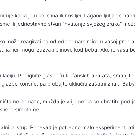
miruje kada je u kolicima ili nosiljci. Lagano ljuljanje n
me ili jednostavno stvari “hvatanje svježeg zraka” može
jeko može reagirati na određene namirnice u vašoj prehra
asulja, jer mogu izazvati plinove kod beba. Ako je vaša 
ulaciju. Podignite glasnoću kućanskih aparata, smanjite 
e glazbe korisne, pa probajte uključiti zaštitni znak „Baby
 ništa ne pomaže, možda je vrijeme da se obratite pedijatr
slične simptome.
ualni pristup. Ponekad je potrebno malo eksperimentirati