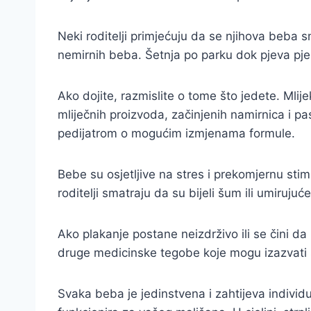
Neki roditelji primjećuju da se njihova beba s
nemirnih beba. Šetnja po parku dok pjeva pjes
Ako dojite, razmislite o tome što jedete. Mli
mliječnih proizvoda, začinjenih namirnica i p
pedijatrom o mogućim izmjenama formule.
Bebe su osjetljive na stres i prekomjernu stim
roditelji smatraju da su bijeli šum ili umirujuć
Ako plakanje postane neizdrživo ili se čini da
druge medicinske tegobe koje mogu izazvati 
Svaka beba je jedinstvena i zahtijeva individ