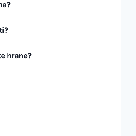
ima?
ti?
te hrane?