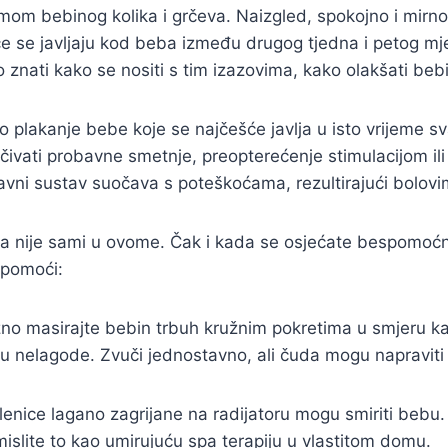
oblemom bebinog kolika i grčeva. Naizgled, spokojno i mir
e se javljaju kod beba između drugog tjedna i petog mje
no znati kako se nositi s tim izazovima, kako olakšati bebi,
no plakanje bebe koje se najčešće javlja u isto vrijeme s
učivati probavne smetnje, preopterećenje stimulacijom i
bavni sustav suočava s poteškoćama, rezultirajući bolov
ata nije sami u ovome. Čak i kada se osjećate bespomoćn
i pomoći:
žno masirajte bebin trbuh kružnim pokretima u smjeru k
u nelagode. Zvuči jednostavno, ali čuda mogu napraviti 
i plenice lagano zagrijane na radijatoru mogu smiriti beb
mislite to kao umirujuću spa terapiju u vlastitom domu.