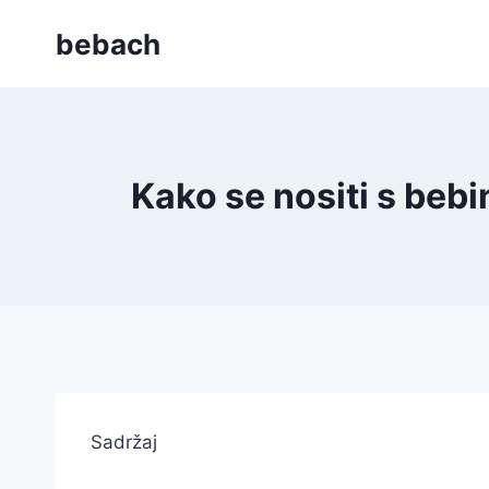
Skip
bebach
to
content
Kako se nositi s beb
Sadržaj