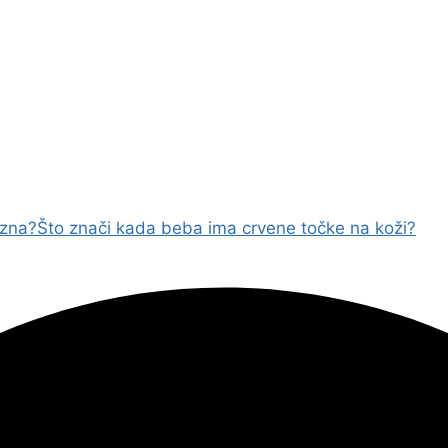
ozna?
Što znači kada beba ima crvene točke na koži?