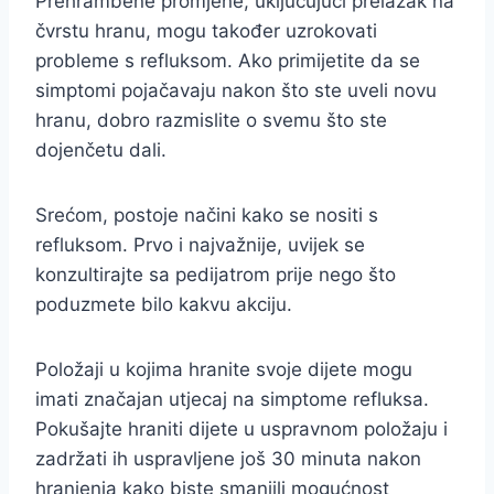
Prehrambene promjene, uključujući prelazak na
čvrstu hranu, mogu također uzrokovati
probleme s refluksom. Ako primijetite da se
simptomi pojačavaju nakon što ste uveli novu
hranu, dobro razmislite o svemu što ste
dojenčetu dali.
Srećom, postoje načini kako se nositi s
refluksom. Prvo i najvažnije, uvijek se
konzultirajte sa pedijatrom prije nego što
poduzmete bilo kakvu akciju.
Položaji u kojima hranite svoje dijete mogu
imati značajan utjecaj na simptome refluksa.
Pokušajte hraniti dijete u uspravnom položaju i
zadržati ih uspravljene još 30 minuta nakon
hranjenja kako biste smanjili mogućnost