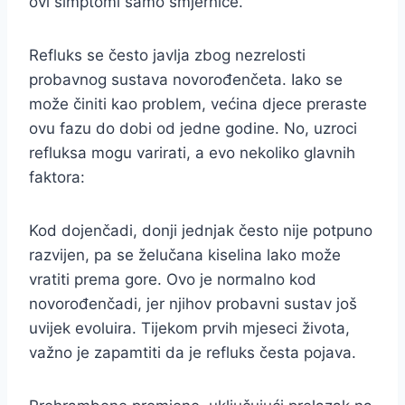
ovi simptomi samo smjernice.
Refluks se često javlja zbog nezrelosti
probavnog sustava novorođenčeta. Iako se
može činiti kao problem, većina djece preraste
ovu fazu do dobi od jedne godine. No, uzroci
refluksa mogu varirati, a evo nekoliko glavnih
faktora:
Kod dojenčadi, donji jednjak često nije potpuno
razvijen, pa se želučana kiselina lako može
vratiti prema gore. Ovo je normalno kod
novorođenčadi, jer njihov probavni sustav još
uvijek evoluira. Tijekom prvih mjeseci života,
važno je zapamtiti da je refluks česta pojava.