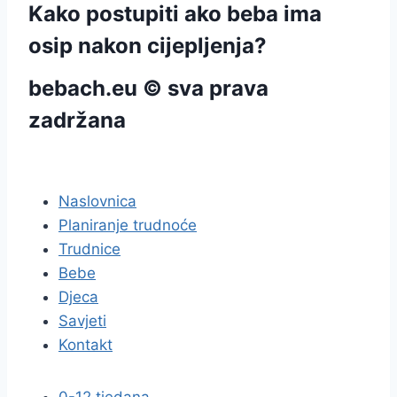
Kako postupiti ako beba ima
osip nakon cijepljenja?
bebach.eu © sva prava
zadržana
pravila privatnosti
Naslovnica
Planiranje trudnoće
Trudnice
Bebe
Djeca
Savjeti
Kontakt