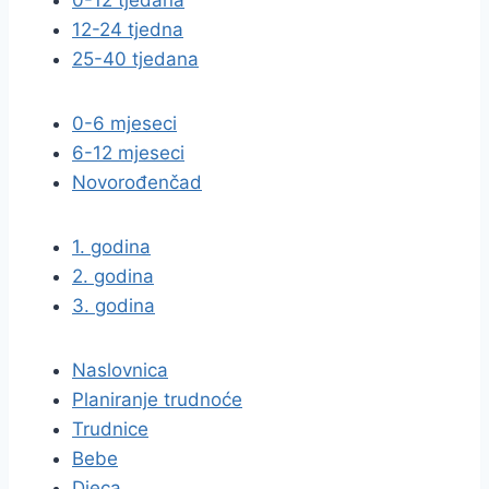
0-12 tjedana
12-24 tjedna
25-40 tjedana
0-6 mjeseci
6-12 mjeseci
Novorođenčad
1. godina
2. godina
3. godina
Naslovnica
Planiranje trudnoće
Trudnice
Bebe
Djeca