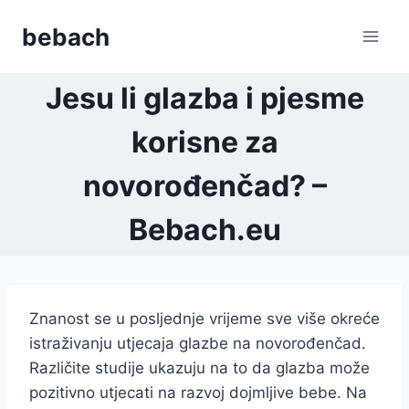
Skip
bebach
to
content
Jesu li glazba i pjesme
korisne za
novorođenčad? –
Bebach.eu
Znanost se u posljednje vrijeme sve više okreće
istraživanju utjecaja glazbe na novorođenčad.
Različite studije ukazuju na to da glazba može
pozitivno utjecati na razvoj dojmljive bebe. Na