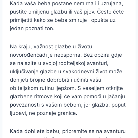
Kada vaša beba postane nemirna ili uzrujana,
pustite omiljenu glazbu ili vaš pjev. Često ćete
primijetiti kako se beba smiruje i opušta uz
jedan poznati ton.
Na kraju, važnost glazbe u životu
novorođenčadi je neosporna. Bez obzira gdje
se nalazite u svojoj roditeljskoj avanturi,
uključivanje glazbe u svakodnevni život može
donijeti brojne dobrobiti i učiniti vašu
obiteljskom rutinu ljepšom. S veseljem otkrijte
glazbene ritmove koji će vam pomoći u jačanju
povezanosti s vašom bebom, jer glazba, poput
ljubavi, ne poznaje granice.
Kada dobijete bebu, pripremite se na avanturu