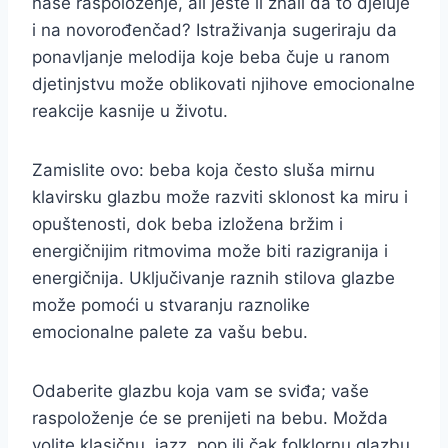
naše raspoloženje, ali jeste li znali da to djeluje
i na novorođenčad? Istraživanja sugeriraju da
ponavljanje melodija koje beba čuje u ranom
djetinjstvu može oblikovati njihove emocionalne
reakcije kasnije u životu.
Zamislite ovo: beba koja često sluša mirnu
klavirsku glazbu može razviti sklonost ka miru i
opuštenosti, dok beba izložena bržim i
energičnijim ritmovima može biti razigranija i
energičnija. Uključivanje raznih stilova glazbe
može pomoći u stvaranju raznolike
emocionalne palete za vašu bebu.
Odaberite glazbu koja vam se sviđa; vaše
raspoloženje će se prenijeti na bebu. Možda
volite klasičnu, jazz, pop ili čak folklornu glazbu.