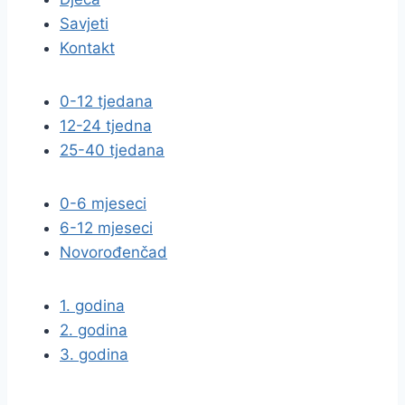
Savjeti
Kontakt
0-12 tjedana
12-24 tjedna
25-40 tjedana
0-6 mjeseci
6-12 mjeseci
Novorođenčad
1. godina
2. godina
3. godina