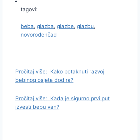
tagovi:
beba
,
glazba
,
glazbe
,
glazbu
,
novorođenčad
I
d
i
Pročitaj više:
Kako potaknuti razvoj
n
bebinog osjeta dodira?
a
s
Pročitaj više:
Kada je sigurno prvi put
a
izvesti bebu van?
d
r
ž
a