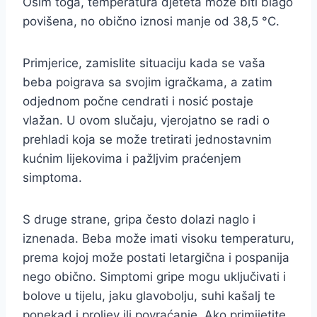
Osim toga, temperatura djeteta može biti blago
povišena, no obično iznosi manje od 38,5 °C.
Primjerice, zamislite situaciju kada se vaša
beba poigrava sa svojim igračkama, a zatim
odjednom počne cendrati i nosić postaje
vlažan. U ovom slučaju, vjerojatno se radi o
prehladi koja se može tretirati jednostavnim
kućnim lijekovima i pažljvim praćenjem
simptoma.
S druge strane, gripa često dolazi naglo i
iznenada. Beba može imati visoku temperaturu,
prema kojoj može postati letargična i pospanija
nego obično. Simptomi gripe mogu uključivati i
bolove u tijelu, jaku glavobolju, suhi kašalj te
ponekad i proljev ili povraćanje. Ako primijetite