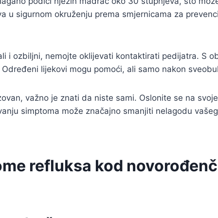
lagano podići njezin madrac oko 30 stupnjeva, što mož
ava u sigurnom okruženju prema smjernicama za prevenc
 i ozbiljni, nemojte oklijevati kontaktirati pedijatra. S 
e. Određeni lijekovi mogu pomoći, ali samo nakon sveobu
ovan, važno je znati da niste sami. Oslonite se na svoje 
anju simptoma može značajno smanjiti nelagodu vašeg ma
ome refluksa kod novorođenč