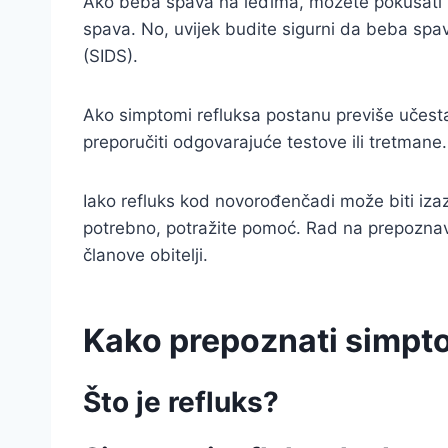
Ako beba spava na leđima, možete pokušati 
spava. No, uvijek budite sigurni da beba sp
(SIDS).
Ako simptomi refluksa postanu previše učestali
preporučiti odgovarajuće testove ili tretman
Iako refluks kod novorođenčadi može biti izaz
potrebno, potražite pomoć. Rad na prepoznav
članove obitelji.
Kako prepoznati simpt
Što je refluks?