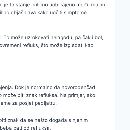
ko je to stanje prilično uobičajeno među malim
llno objašnjava kako uočiti simptome
k. To može uzrokovati nelagodu, pa čak i bol,
povremeni refluks, što može izgledati kao
ranjenja. Dok je normalno da novorođenčad
o može biti znak refluksa. Na primjer, ako
eme za posjet pedijatru.
 biti znak da se nešto događa s njenim
 beba pati od refluksa.