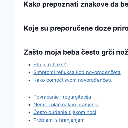
Kako prepoznati znakove da beb
Koje su preporučene doze priro
Zašto moja beba često grči no
Što je refluks?
Simptomi refluksa kod novorođenčeta
Kako pomoći svom novorođenčetu
Povraćanje i regurgitacija
Nemir i plač nakon hranjenja
Često buđenje tijekom noći
Problemi s hranjenjem