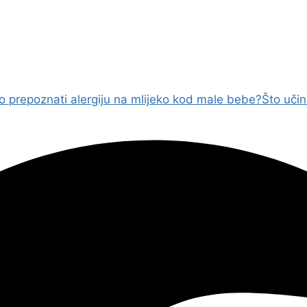
o prepoznati alergiju na mlijeko kod male bebe?
Što uči