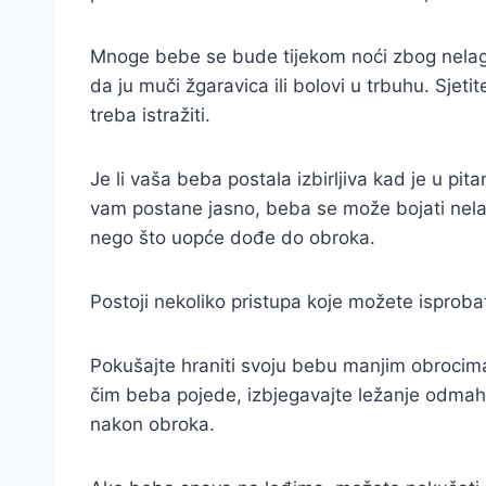
Mnoge bebe se bude tijekom noći zbog nelago
da ju muči žgaravica ili bolovi u trbuhu. Sjeti
treba istražiti.
Je li vaša beba postala izbirljiva kad je u pit
vam postane jasno, beba se može bojati nelag
nego što uopće dođe do obroka.
Postoji nekoliko pristupa koje možete isprob
Pokušajte hraniti svoju bebu manjim obrocima
čim beba pojede, izbjegavajte ležanje odmah 
nakon obroka.