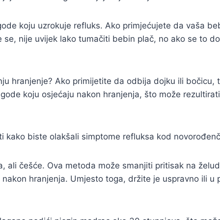
de koju uzrokuje refluks. Ako primjećujete da vaša beb
te se, nije uvijek lako tumačiti bebin plač, no ako se to d
anju hranjenje? Ako primijetite da odbija dojku ili bočicu
ode koju osjećaju nakon hranjenja, što može rezultirati
ati kako biste olakšali simptome refluksa kod novorođenč
, ali češće. Ova metoda može smanjiti pritisak na želud
nakon hranjenja. Umjesto toga, držite je uspravno ili 