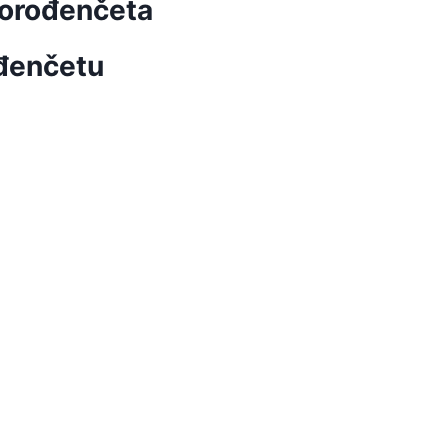
vorođenčeta
đenčetu