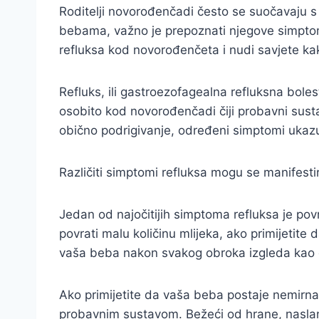
Roditelji novorođenčadi često se suočavaju s 
bebama, važno je prepoznati njegove simptom
refluksa kod novorođenčeta i nudi savjete k
Refluks, ili gastroezofagealna refluksna bole
osobito kod novorođenčadi čiji probavni susta
obično podrigivanje, određeni simptomi ukazuj
Različiti simptomi refluksa mogu se manifestir
Jedan od najočitijih simptoma refluksa je pov
povrati malu količinu mlijeka, ako primijetite
vaša beba nakon svakog obroka izgleda kao da
Ako primijetite da vaša beba postaje nemirna
probavnim sustavom. Bežeći od hrane, naslanjaj