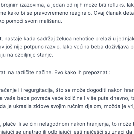
brojnim izazovima, a jedan od njih može biti refluks. Ia
e kako bi se pravovremeno reagiralo. Ovaj članak detai
ako pomoći svom mališanu.
st, nastaje kada sadržaj želuca nehotice prelazi u jednja
v još nije potpuno razvio. Iako većina beba doživljava 
u na ozbiljnije stanje.
ati na različite načine. Evo kako ih prepoznati:
raćanje ili regurgitacija, što se može dogoditi nakon h
 da vaša beba povraća veće količine i više puta dnevno, t
 je ukrasila zidove svojim ručnim djelom, možda je vrij
, plače ili se čini nelagodnom nakon hranjenja, to može
ući se unatrag ili odbijajući jesti najčešći su znaci da