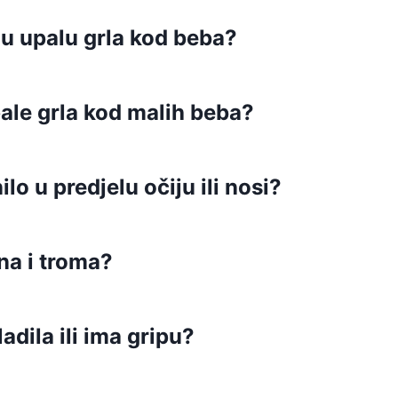
čnu upalu grla kod beba?
ale grla kod malih beba?
lo u predjelu očiju ili nosi?
na i troma?
adila ili ima gripu?