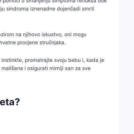
e pomoći u smanjenju simptoma refluksa dok
iju sindroma iznenadne dojenčadi smrti
obzirom na njihovo iskustvo, oni mogu
hvatne procjene stručnjaka.
instinkte, promatrajte svoju bebu i, kada je
lišana i osigurati mirniji san za sve
eta?