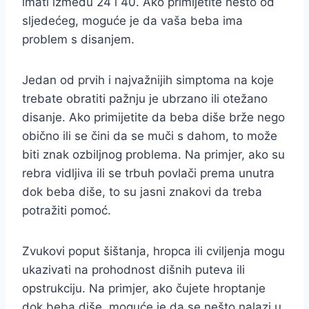
imati između 24 i 40. Ako primijetite nešto od
sljedećeg, moguće je da vaša beba ima
problem s disanjem.
Jedan od prvih i najvažnijih simptoma na koje
trebate obratiti pažnju je ubrzano ili otežano
disanje. Ako primijetite da beba diše brže nego
obično ili se čini da se muči s dahom, to može
biti znak ozbiljnog problema. Na primjer, ako su
rebra vidljiva ili se trbuh povlači prema unutra
dok beba diše, to su jasni znakovi da treba
potražiti pomoć.
Zvukovi poput šištanja, hropca ili cviljenja mogu
ukazivati na prohodnost dišnih puteva ili
opstrukciju. Na primjer, ako čujete hroptanje
dok beba diše, moguće je da se nešto nalazi u