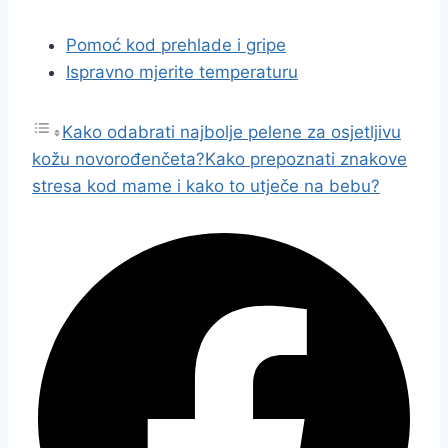
Pomoć kod prehlade i gripe
Ispravno mjerite temperaturu
Kako odabrati najbolje pelene za osjetljivu
kožu novorođenčeta?
Kako prepoznati znakove
stresa kod mame i kako to utječe na bebu?