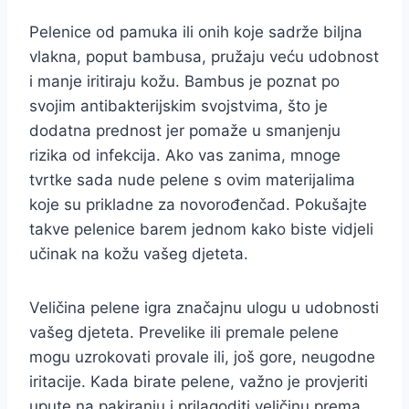
Pelenice od pamuka ili onih koje sadrže biljna
vlakna, poput bambusa, pružaju veću udobnost
i manje iritiraju kožu. Bambus je poznat po
svojim antibakterijskim svojstvima, što je
dodatna prednost jer pomaže u smanjenju
rizika od infekcija. Ako vas zanima, mnoge
tvrtke sada nude pelene s ovim materijalima
koje su prikladne za novorođenčad. Pokušajte
takve pelenice barem jednom kako biste vidjeli
učinak na kožu vašeg djeteta.
Veličina pelene igra značajnu ulogu u udobnosti
vašeg djeteta. Prevelike ili premale pelene
mogu uzrokovati provale ili, još gore, neugodne
iritacije. Kada birate pelene, važno je provjeriti
upute na pakiranju i prilagoditi veličinu prema