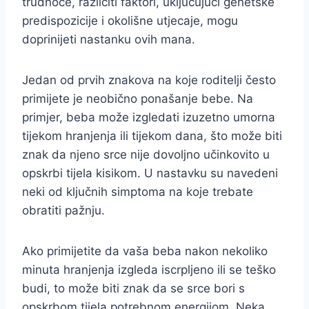
trudnoće, različiti faktori, uključujući genetske
predispozicije i okolišne utjecaje, mogu
doprinijeti nastanku ovih mana.
Jedan od prvih znakova na koje roditelji često
primijete je neobično ponašanje bebe. Na
primjer, beba može izgledati izuzetno umorna
tijekom hranjenja ili tijekom dana, što može biti
znak da njeno srce nije dovoljno učinkovito u
opskrbi tijela kisikom. U nastavku su navedeni
neki od ključnih simptoma na koje trebate
obratiti pažnju.
Ako primijetite da vaša beba nakon nekoliko
minuta hranjenja izgleda iscrpljeno ili se teško
budi, to može biti znak da se srce bori s
opskrbom tijela potrebnom energijom. Neka