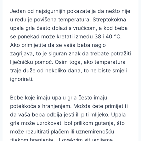
Jedan od najsigurnijih pokazatelja da nešto nije
u redu je povišena temperatura. Streptokokna
upala grla često dolazi s vrućicom, a kod beba
se ponekad može kretati između 38 i 40 °C.
Ako primijetite da se vaša beba naglo
zagrijava, to je siguran znak da trebate potražiti
liječničku pomoć. Osim toga, ako temperatura
traje duže od nekoliko dana, to ne biste smjeli
ignorirati.
Bebe koje imaju upalu grla često imaju
poteškoća s hranjenjem. Možda ćete primijetiti
da vaša beba odbija jesti ili piti mlijeko. Upala
grla može uzrokovati bol prilikom gutanja, što
može rezultirati plačem ili uznemirenošću
tijekom hranjenja. U ovakvim situacijama