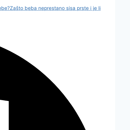
bebe?
Zašto beba neprestano sisa prste i je li