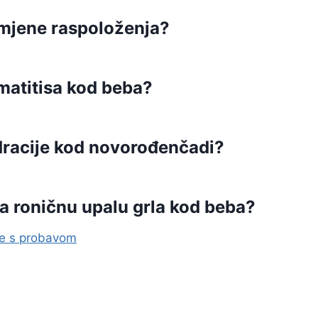
mjene raspoloženja?
matitisa kod beba?
dracije kod novorođenčadi?
na roničnu upalu grla kod beba?
me s probavom