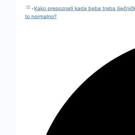
Kako prepoznati kada beba treba liječni
to normalno?