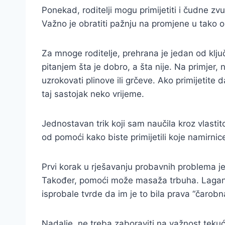
Ponekad, roditelji mogu primijetiti i čudne zv
Važno je obratiti pažnju na promjene u tako os
Za mnoge roditelje, prehrana je jedan od klj
pitanjem šta je dobro, a šta nije. Na primjer,
uzrokovati plinove ili grčeve. Ako primijetit
taj sastojak neko vrijeme.
Jednostavan trik koji sam naučila kroz vlasti
od pomoći kako biste primijetili koje namirni
Prvi korak u rješavanju probavnih problema je
Također, pomoći može masaža trbuha. Lagano
isprobale tvrde da im je to bila prava “čarobn
Nadalje, ne treba zaboraviti na važnost tekuć