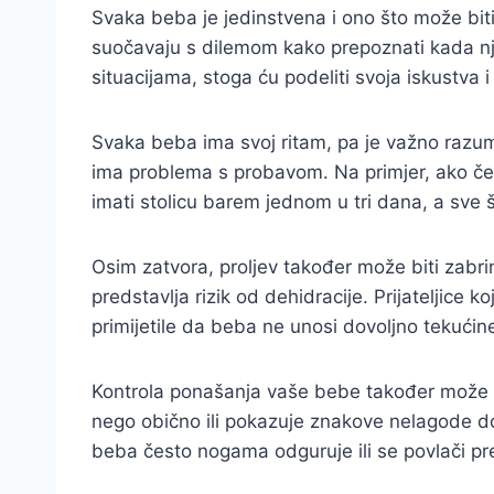
Svaka beba je jedinstvena i ono što može biti
suočavaju s dilemom kako prepoznati kada nji
situacijama, stoga ću podeliti svoja iskust
Svaka beba ima svoj ritam, pa je važno razum
ima problema s probavom. Na primjer, ako čes
imati stolicu barem jednom u tri dana, a sve 
Osim zatvora, proljev također može biti zabrin
predstavlja rizik od dehidracije. Prijateljice
primijetile da beba ne unosi dovoljno tekućin
Kontrola ponašanja vaše bebe također može b
nego obično ili pokazuje znakove nelagode dok j
beba često nogama odguruje ili se povlači pre