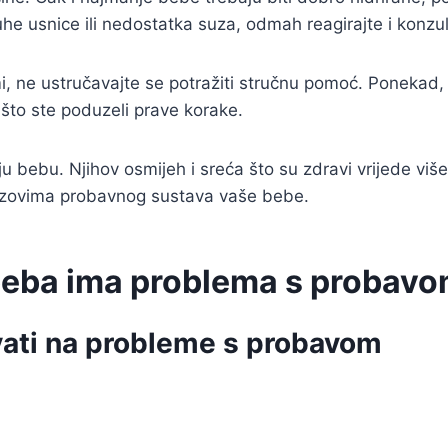
he usnice ili nedostatka suza, odmah reagirajte i konzult
, ne ustručavajte se potražiti stručnu pomoć. Ponekad, sav
e što ste poduzeli prave korake.
voju bebu. Njihov osmijeh i sreća što su zdravi vrijede v
izazovima probavnog sustava vaše bebe.
beba ima problema s probav
vati na probleme s probavom