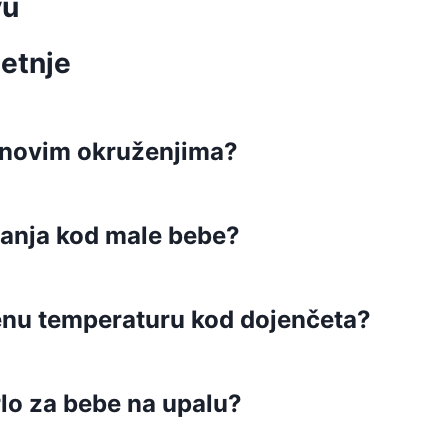
vu
etnje
u novim okruženjima?
anja kod male bebe?
išenu temperaturu kod dojenčeta?
grlo za bebe na upalu?