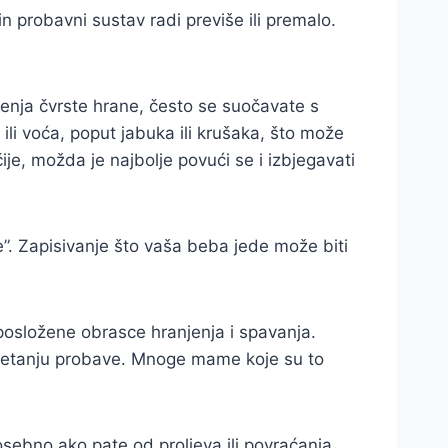
n probavni sustav radi previše ili premalo.
đenja čvrste hrane, često se suočavate s
ili voća, poput jabuka ili krušaka, što može
je, možda je najbolje povući se i izbjegavati
e”. Zapisivanje što vaša beba jede može biti
 posložene obrasce hranjenja i spavanja.
retanju probave. Mnoge mame koje su to
osebno ako pate od proljeva ili povraćanja.