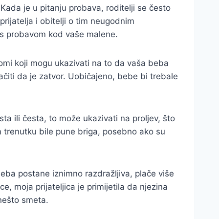
ada je u pitanju probava, roditelji se često
jatelja i obitelji o tim neugodnim
e s probavom kod vaše malene.
tomi koji mogu ukazivati na to da vaša beba
iti da je zatvor. Uobičajeno, bebe bi trebale
a ili česta, to može ukazivati na proljev, što
tom trenutku bile pune briga, posebno ako su
ba postane iznimno razdražljiva, plače više
, moja prijateljica je primijetila da njezina
 nešto smeta.