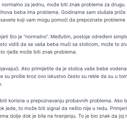
 normalno za jednu, može biti znak problema za drugu. K
hova beba ima problema. Godinama sam slušala priče pri
va i savete koji vam mogu pomoći da prepoznate problem
jeti što je “normalno”. Međutim, postoje određeni simp
to vidiš da se vaša beba muči sa stolicom, može to znač
što rjeđe može biti znak problema.
javajući. Ako primijetite da je stolica vaše bebe vodenast
 koje su prošle kroz ovo iskustvo često su rekle da su u 
e.
iti korisna u prepoznavanju probavnih problema. Ako be
ede, to može biti signal da nešto nije u redu. Primjerice
ma dolje dok je bila na hranjenju. To je bio znak da joj