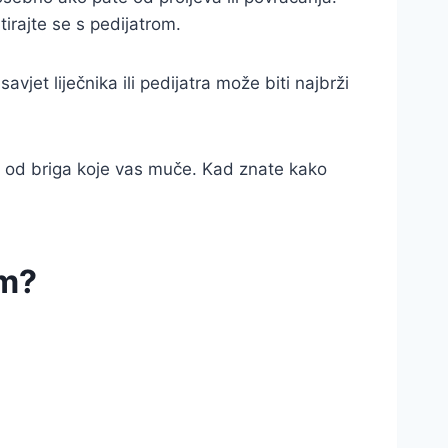
irajte se s pedijatrom.
jet liječnika ili pedijatra može biti najbrži
iše od briga koje vas muče. Kad znate kako
om?