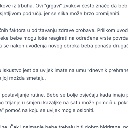
ukove iz trbuha. Ovi “grgavi” zvukovi često znače da bebi
jetljivom području jer se slika može brzo promijeniti.
učnih faktora u održavanju zdrave probave. Prilikom uvo
 neke bebe mogu loše reagirati na određene vrste povrća 
e da se nakon uvođenja novog obroka beba ponaša drugači
to iskustvo jest da uvijek imate na umu “dnevnik prehran
ce joj možda smetaju.
 postavljanje rutine. Bebe se bolje osjećaju kada imaju
 trljanje u smjeru kazaljke na satu može pomoći u pok
a” pomoć na koju se uvijek mogle osloniti.
ine. Čak i najmanje bebe trebaju biti dobro hidrirane, p