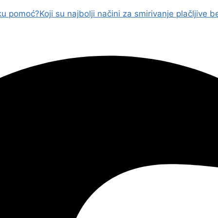
čku pomoć?
Koji su najbolji načini za smirivanje plačljive 