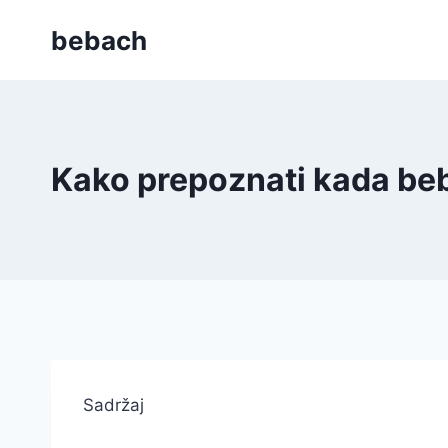
Skip
bebach
to
content
Kako prepoznati kada be
Sadržaj