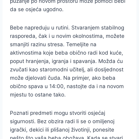
puzanje po novom prostoru može pomoći bebi
da se osjeća ugodno.
Bebe napreduju u rutini. Stvaranjem stabilnog
rasporeda, čak i u novim okolnostima, možete
smanjiti razinu stresa. Temeljite na
aktivnostima koje beba obično radi kod kuće,
poput hranjenja, igranja i spavanja. Možda ću
zvučati kao staromodni učitelj, ali dosljednost
može djelovati čuda. Na primjer, ako beba
obično spava u 14:00, nastojte da i na novom
mjestu to ostane tako.
Poznati predmeti mogu stvoriti osjećaj
sigurnosti. Bez obzira radi li se o omiljenoj
igrački, dekici ili plišanoj životinji, ponesite
nešto što vaša beba obožava. Kada se stvari