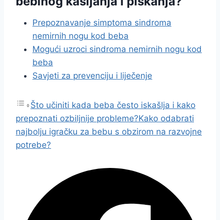
bebinog kašljanja i piskanja?
Prepoznavanje simptoma sindroma
nemirnih nogu kod beba
Mogući uzroci sindroma nemirnih nogu kod
beba
Savjeti za prevenciju i liječenje
Što učiniti kada beba često iskašlja i kako
prepoznati ozbiljnije probleme?
Kako odabrati
najbolju igračku za bebu s obzirom na razvojne
potrebe?