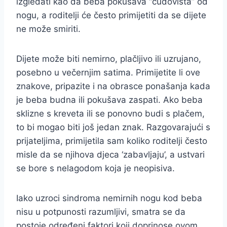
izgledati kao da beba pokušava “čudovišta” od
nogu, a roditelji će često primijetiti da se dijete
ne može smiriti.
Dijete može biti nemirno, plačljivo ili uzrujano,
posebno u večernjim satima. Primijetite li ove
znakove, pripazite i na obrasce ponašanja kada
je beba budna ili pokušava zaspati. Ako beba
sklizne s kreveta ili se ponovno budi s plačem,
to bi mogao biti još jedan znak. Razgovarajući s
prijateljima, primijetila sam koliko roditelji često
misle da se njihova djeca ‘zabavljaju’, a ustvari
se bore s nelagodom koja je neopisiva.
Iako uzroci sindroma nemirnih nogu kod beba
nisu u potpunosti razumljivi, smatra se da
postoje određeni faktori koji doprinose ovom