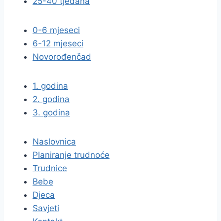
25-40 tjedana
0-6 mjeseci
6-12 mjeseci
Novorođenčad
1. godina
2. godina
3. godina
Naslovnica
Planiranje trudnoće
Trudnice
Bebe
Djeca
Savjeti