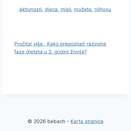
aktivnosti
,
djeca
,
misli
,
možete
,
njihovu
I
d
i
Pročitaj više:
Kako prepoznati razvojne
n
faze djeteta u 2. godini života?
a
s
a
d
r
ž
a
j
© 2026 bebach -
Karta stranice