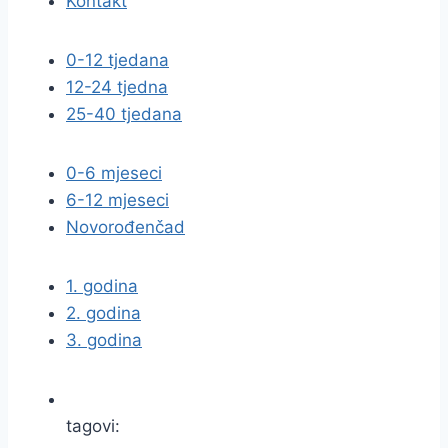
Kontakt
0-12 tjedana
12-24 tjedna
25-40 tjedana
0-6 mjeseci
6-12 mjeseci
Novorođenčad
1. godina
2. godina
3. godina
tagovi: