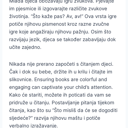
Mlađa djeca obožavaju igru zvukova. Pjevajte
im pjesmice ili izgovarajte različite zvukove
životinja. “Što kaže pas? Av, av!” Ova vrsta igre
potiče njihovu pismenost kroz razne zvučne
igre koje angažiraju njihovu pažnju. Osim što
razvijaju jezik, djeca se također zabavljaju dok
učite zajedno.
Nikada nije prerano započeti s čitanjem djeci.
Čak i dok su bebe, držite ih u krilu i čitajte im
slikovnice. Ensuring books are colorful and
engaging can captivate your child’s attention.
Kako će stariti, možete ih poticati da vam se
pridruže u čitanju. Postavljanje pitanja tijekom
čitanja, kao što su “Što misliš da će se dogoditi
sljedeće?” razvija njihovu maštu i potiče
verbalno izražavanje.