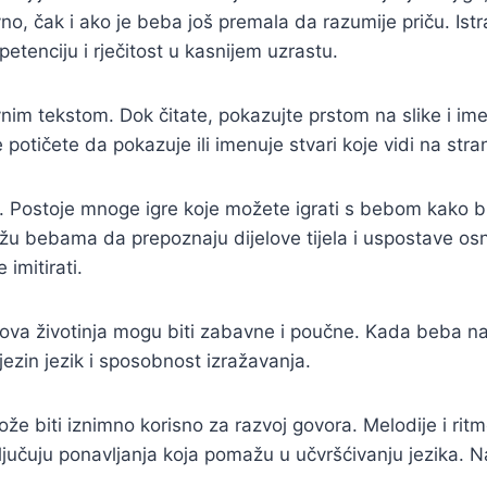
o, čak i ako je beba još premala da razumije priču. Ist
etenciju i rječitost u kasnijem uzrastu.
vnim tekstom. Dok čitate, pokazujte prstom na slike i ime
 potičete da pokazuje ili imenuje stvari koje vidi na str
ka. Postoje mnoge igre koje možete igrati s bebom kako bi
ažu bebama da prepoznaju dijelove tijela i uspostave os
imitirati.
kova životinja mogu biti zabavne i poučne. Kada beba nau
jezin jezik i sposobnost izražavanja.
može biti iznimno korisno za razvoj govora. Melodije i rit
učuju ponavljanja koja pomažu u učvršćivanju jezika. Na p