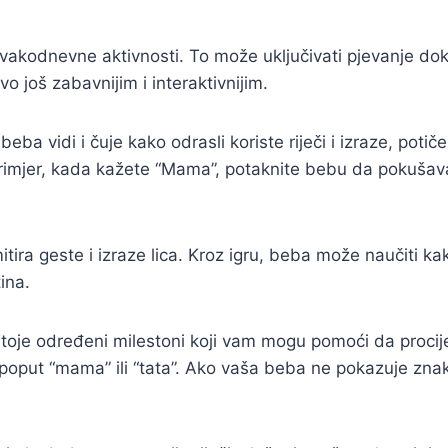
svakodnevne aktivnosti. To može uključivati pjevanje dok s
vo još zabavnijim i interaktivnijim.
ba vidi i čuje kako odrasli koriste riječi i izraze, potič
a primjer, kada kažete “Mama”, potaknite bebu da pokušava
ira geste i izraze lica. Kroz igru, beba može naučiti kako
ina.
toje određeni milestoni koji vam mogu pomoći da procijen
 poput “mama” ili “tata”. Ako vaša beba ne pokazuje zna