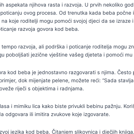
 aspekata njihova rasta i razvoja. U prvih nekoliko godi
u u poticanju ovog procesa. Od trenutka kada beba počne 
 na koje roditelji mogu pomoći svojoj djeci da se izraze
oticanje razvoja govora kod beba.
empo razvoja, ali podrška i poticanje roditelja mogu z
ogu poboljšati jezične vještine vašeg djeteta i pomoći
a kod beba je jednostavno razgovarati s njima. Često post
rimjer, dok mijenjate pelene, možete reći: “Sada stavljam
eže riječi s objektima i radnjama.
glasa i mimiku lica kako biste privukli bebinu pažnju. Kor
da odgovara ili imitira zvukove koje izgovarate.
zvoj jezika kod beba. Čitanjem slikovnica i dječjih knjiga