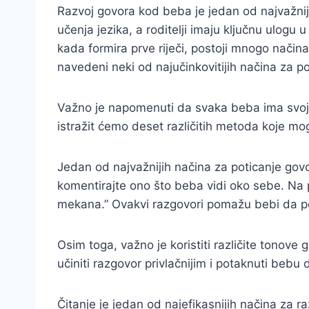
Razvoj govora kod beba je jedan od najvažnijih
učenja jezika, a roditelji imaju ključnu ulog
kada formira prve riječi, postoji mnogo načina
navedeni neki od najučinkovitijih načina za p
Važno je napomenuti da svaka beba ima svoj t
istražit ćemo deset različitih metoda koje m
Jedan od najvažnijih načina za poticanje govor
komentirajte ono što beba vidi oko sebe. Na p
mekana.” Ovakvi razgovori pomažu bebi da pov
Osim toga, važno je koristiti različite tonove 
učiniti razgovor privlačnijim i potaknuti bebu 
Čitanje je jedan od najefikasnijih načina za ra