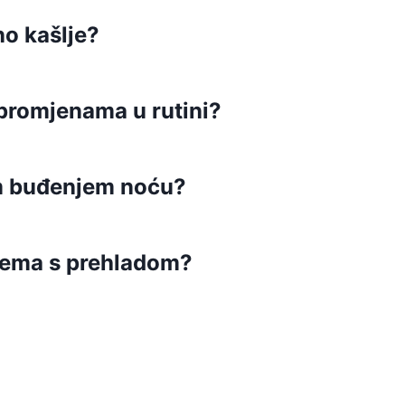
no kašlje?
 promjenama u rutini?
im buđenjem noću?
blema s prehladom?