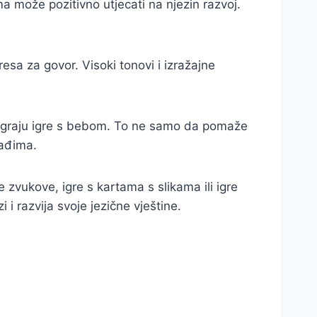
ma može pozitivno utjecati na njezin razvoj.
resa za govor. Visoki tonovi i izražajne
li igraju igre s bebom. To ne samo da pomaže
lađima.
e zvukove, igre s kartama s slikama ili igre
 i razvija svoje jezične vještine.