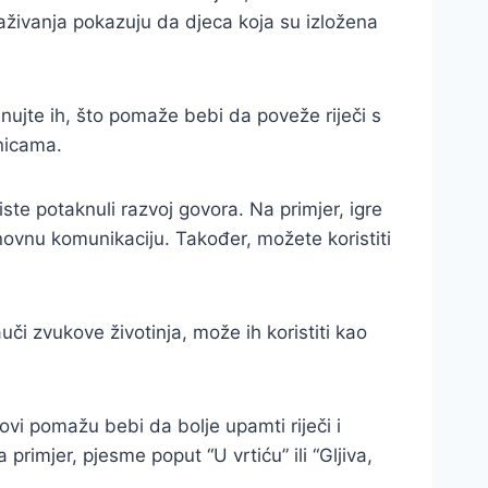
raživanja pokazuju da djeca koja su izložena
nujte ih, što pomaže bebi da poveže riječi s
anicama.
ste potaknuli razvoj govora. Na primjer, igre
novnu komunikaciju. Također, možete koristiti
či zvukove životinja, može ih koristiti kao
movi pomažu bebi da bolje upamti riječi i
rimjer, pjesme poput “U vrtiću” ili “Gljiva,