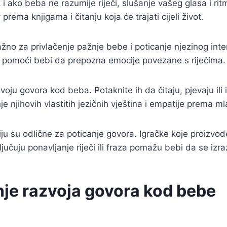
 ako beba ne razumije riječi, slušanje vašeg glasa i rit
prema knjigama i čitanju koja će trajati cijeli život.
ažno za privlačenje pažnje bebe i poticanje njezinog inte
m i pomoći bebi da prepozna emocije povezane s riječima.
zvoju govora kod beba. Potaknite ih da čitaju, pjevaju i
janje njihovih vlastitih jezičnih vještina i empatije prema m
iju su odlične za poticanje govora. Igračke koje proizvod
učuju ponavljanje riječi ili fraza pomažu bebi da se izrazi
nje razvoja govora kod bebe