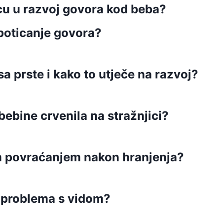
ecu u razvoj govora kod beba?
 poticanje govora?
a prste i kako to utječe na razvoj?
 bebine crvenila na stražnjici?
im povraćanjem nakon hranjenja?
a problema s vidom?