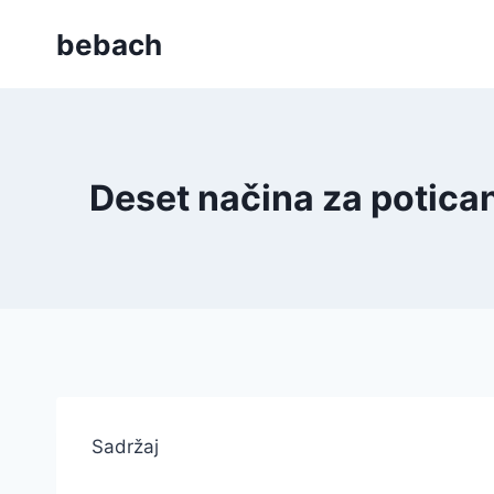
Skip
bebach
to
content
Deset načina za potica
Sadržaj