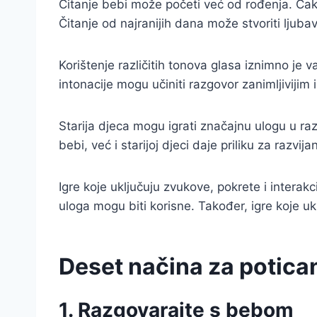
Čitanje bebi može početi već od rođenja. Čak i
Čitanje od najranijih dana može stvoriti ljubav 
Korištenje različitih tonova glasa iznimno je v
intonacije mogu učiniti razgovor zanimljiviji
Starija djeca mogu igrati značajnu ulogu u ra
bebi, već i starijoj djeci daje priliku za razvi
Igre koje uključuju zvukove, pokrete i interakc
uloga mogu biti korisne. Također, igre koje uklj
Deset načina za potica
1. Razgovarajte s bebom