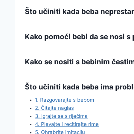
Što učiniti kada beba nepresta
Kako pomoći bebi da se nosi s
Kako se nositi s bebinim čest
Što učiniti kada beba ima pro
1. Razgovarajte s bebom
2. Čitajte naglas
3. Igrajte se s riječima
4. Pjevajte i recitirajte rime
5. Ohrabrite imitaciju