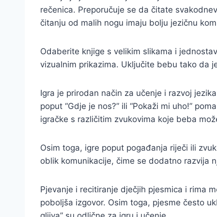
rečenica. Preporučuje se da čitate svakodnevn
čitanju od malih nogu imaju bolju jezičnu komp
Odaberite knjige s velikim slikama i jednosta
vizualnim prikazima. Uključite bebu tako da je
Igra je prirodan način za učenje i razvoj jezi
poput “Gdje je nos?” ili “Pokaži mi uho!” pom
igračke s različitim zvukovima koje beba može 
Osim toga, igre poput pogađanja riječi ili zvu
oblik komunikacije, čime se dodatno razvija n
Pjevanje i recitiranje dječjih pjesmica i rima 
poboljša izgovor. Osim toga, pjesme često uklj
gljiva” su odlične za igru i učenje.