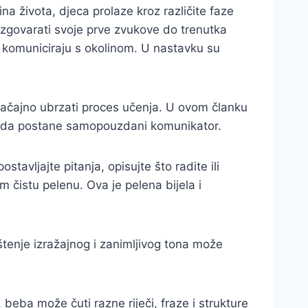
na života, djeca prolaze kroz različite faze
izgovarati svoje prve zvukove do trenutka
 i komuniciraju s okolinom. U nastavku su
načajno ubrzati proces učenja. U ovom članku
 mu da postane samopouzdani komunikator.
avljajte pitanja, opisujte što radite ili
 čistu pelenu. Ova je pelena bijela i
ištenje izražajnog i zanimljivog tona može
, beba može čuti razne riječi, fraze i strukture