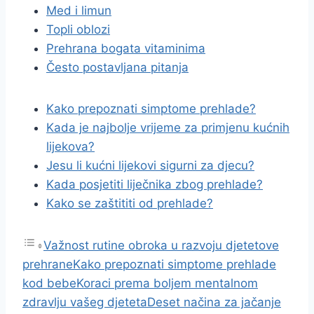
Med i limun
Topli oblozi
Prehrana bogata vitaminima
Često postavljana pitanja
Kako prepoznati simptome prehlade?
Kada je najbolje vrijeme za primjenu kućnih
lijekova?
Jesu li kućni lijekovi sigurni za djecu?
Kada posjetiti liječnika zbog prehlade?
Kako se zaštititi od prehlade?
Važnost rutine obroka u razvoju djetetove
prehrane
Kako prepoznati simptome prehlade
kod bebe
Koraci prema boljem mentalnom
zdravlju vašeg djeteta
Deset načina za jačanje