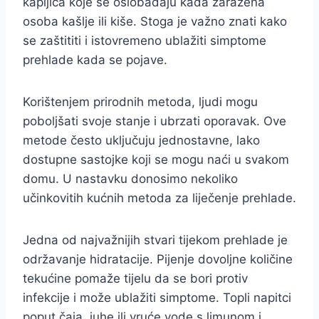
kapljica koje se oslobađaju kada zaražena
osoba kašlje ili kiše. Stoga je važno znati kako
se zaštititi i istovremeno ublažiti simptome
prehlade kada se pojave.
Korištenjem prirodnih metoda, ljudi mogu
poboljšati svoje stanje i ubrzati oporavak. Ove
metode često uključuju jednostavne, lako
dostupne sastojke koji se mogu naći u svakom
domu. U nastavku donosimo nekoliko
učinkovitih kućnih metoda za liječenje prehlade.
Jedna od najvažnijih stvari tijekom prehlade je
održavanje hidratacije. Pijenje dovoljne količine
tekućine pomaže tijelu da se bori protiv
infekcije i može ublažiti simptome. Topli napitci
poput čaja, juhe ili vruće vode s limunom i