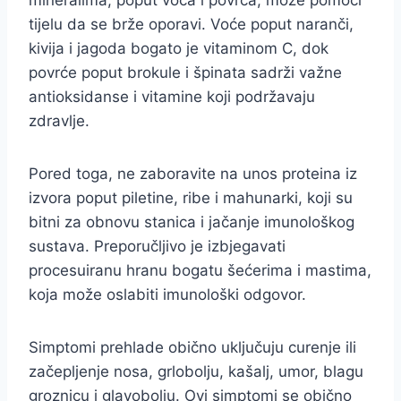
mineralima, poput voća i povrća, može pomoći
tijelu da se brže oporavi. Voće poput naranči,
kivija i jagoda bogato je vitaminom C, dok
povrće poput brokule i špinata sadrži važne
antioksidanse i vitamine koji podržavaju
zdravlje.
Pored toga, ne zaboravite na unos proteina iz
izvora poput piletine, ribe i mahunarki, koji su
bitni za obnovu stanica i jačanje imunološkog
sustava. Preporučljivo je izbjegavati
procesuiranu hranu bogatu šećerima i mastima,
koja može oslabiti imunološki odgovor.
Simptomi prehlade obično uključuju curenje ili
začepljenje nosa, grlobolju, kašalj, umor, blagu
groznicu i glavobolju. Ovi simptomi se obično