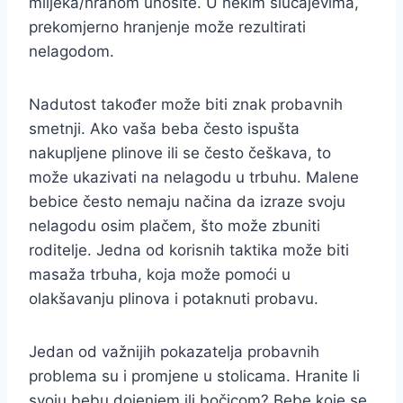
mlijeka/hranom unosite. U nekim slučajevima,
prekomjerno hranjenje može rezultirati
nelagodom.
Nadutost također može biti znak probavnih
smetnji. Ako vaša beba često ispušta
nakupljene plinove ili se često češkava, to
može ukazivati na nelagodu u trbuhu. Malene
bebice često nemaju načina da izraze svoju
nelagodu osim plačem, što može zbuniti
roditelje. Jedna od korisnih taktika može biti
masaža trbuha, koja može pomoći u
olakšavanju plinova i potaknuti probavu.
Jedan od važnijih pokazatelja probavnih
problema su i promjene u stolicama. Hranite li
svoju bebu dojenjem ili bočicom? Bebe koje se