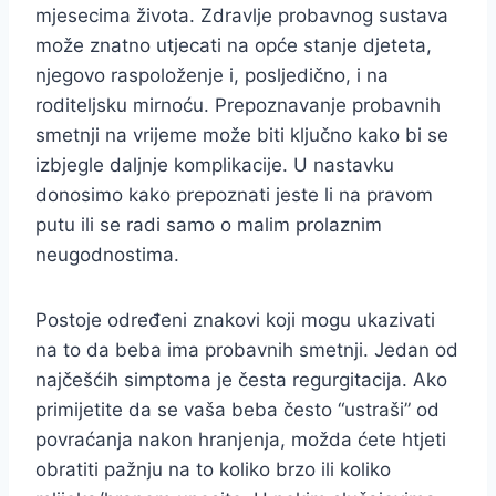
mjesecima života. Zdravlje probavnog sustava
može znatno utjecati na opće stanje djeteta,
njegovo raspoloženje i, posljedično, i na
roditeljsku mirnoću. Prepoznavanje probavnih
smetnji na vrijeme može biti ključno kako bi se
izbjegle daljnje komplikacije. U nastavku
donosimo kako prepoznati jeste li na pravom
putu ili se radi samo o malim prolaznim
neugodnostima.
Postoje određeni znakovi koji mogu ukazivati
na to da beba ima probavnih smetnji. Jedan od
najčešćih simptoma je česta regurgitacija. Ako
primijetite da se vaša beba često “ustraši” od
povraćanja nakon hranjenja, možda ćete htjeti
obratiti pažnju na to koliko brzo ili koliko