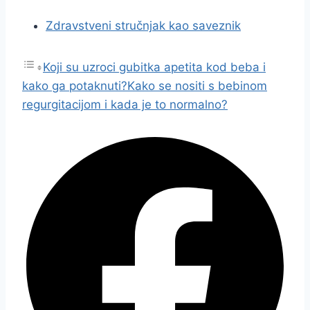
Zdravstveni stručnjak kao saveznik
Koji su uzroci gubitka apetita kod beba i
kako ga potaknuti?
Kako se nositi s bebinom
regurgitacijom i kada je to normalno?