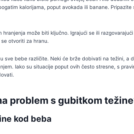
 bogatim kalorijama, poput avokada ili banane. Pripazit
ranjenja može biti ključno. Igrajući se ili razgovarajuć
se otvoriti za hranu.
su sve bebe različite. Neki će brže dobivati na težini, a 
rješenjem. Iako su situacije poput ovih često stresne, s p
ovati.
ima problem s gubitkom težin
ine kod beba