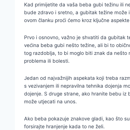
Kad primijetite da vaša beba gubi težinu ili ne
bude zdravo i sretno, a gubitak težine može iz
ovom članku proći ćemo kroz ključne aspekte k
Prvo i osnovno, važno je shvatiti da gubitak 
većina beba gubi nešto težine, ali bi to obič
tog razdoblja, to bi moglo biti znak da nešto
problema ili bolesti.
Jedan od najvažnijih aspekata koji treba razmot
s vezivanjem ili nepravilna tehnika dojenja 
dojenje. S druge strane, ako hranite bebu iz 
može utjecati na unos.
Ako beba pokazuje znakove gladi, kao što su pl
forsirajte hranjenje kada to ne želi.