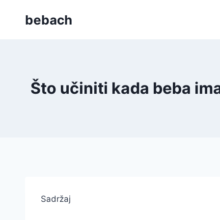
Skip
bebach
to
content
Što učiniti kada beba im
Sadržaj