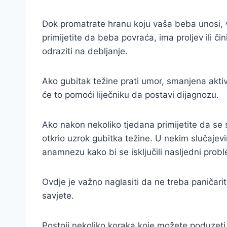
Dok promatrate hranu koju vaša beba unosi, va
primijetite da beba povraća, ima proljev ili č
odraziti na debljanje.
Ako gubitak težine prati umor, smanjena aktivn
će to pomoći liječniku da postavi dijagnozu.
Ako nakon nekoliko tjedana primijetite da se s
otkrio uzrok gubitka težine. U nekim slučajevi
anamnezu kako bi se isključili nasljedni problem
Ovdje je važno naglasiti da ne treba paničarit
savjete.
Postoji nekoliko koraka koje možete poduzeti