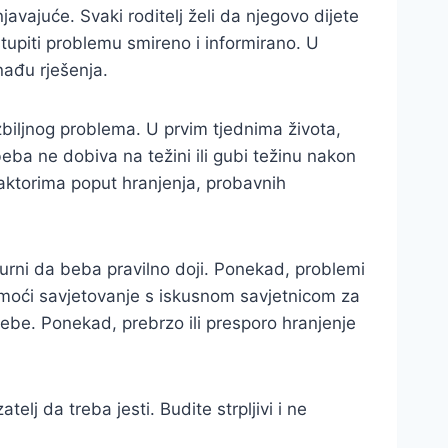
javajuće. Svaki roditelj želi da njegovo dijete
stupiti problemu smireno i informirano. U
nađu rješenja.
zbiljnog problema. U prvim tjednima života,
eba ne dobiva na težini ili gubi težinu nakon
faktorima poput hranjenja, probavnih
sigurni da beba pravilno doji. Ponekad, problemi
omoći savjetovanje s iskusnom savjetnicom za
bebe. Ponekad, prebrzo ili presporo hranjenje
lj da treba jesti. Budite strpljivi i ne