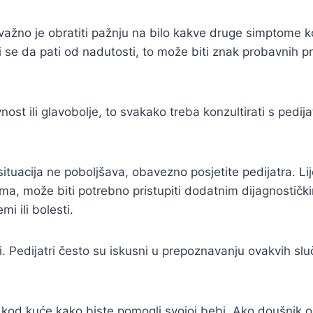
žno je obratiti pažnju na bilo kakve druge simptome koj
ini se da pati od nadutosti, to može biti znak probavnih
ost ili glavobolje, to svakako treba konzultirati s pedija
ituacija ne poboljšava, obavezno posjetite pedijatra. Lij
ma, može biti potrebno pristupiti dodatnim dijagnostičkim
i ili bolesti.
i. Pedijatri često su iskusni u prepoznavanju ovakvih slu
 kod kuće kako biste pomogli svojoj bebi. Ako doušnik o