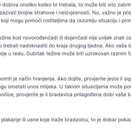
 dobiva onoliko koliko bi trebala, to može biti vrlo zabrin
azvati brojne strahove i neizvjesnosti. No, važno je pri
oji mogu pomoći roditeljima da razumiju situaciju i pro
težine kod novorođenčadi ili dojenčadi nije uvijek znak o
no trebali nadoknaditi do kraja drugog tjedna. Ako vaša b
 nije u redu. Gubitak težine može biti uzrokovan raznim 
riti je način hranjenja. Ako dojite, provjerite jeste li 
mogu ometati unos mlijeka. U takvim situacijama može p
bočice, provjerite je li bradavica prilagođena dobi vaše 
akanje ili usne koje traže bradavicu, to je dobar pokazate