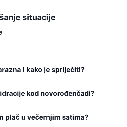
šanje situacije
e
arazna i kako je spriječiti?
idracije kod novorođenčadi?
bin plač u večernjim satima?