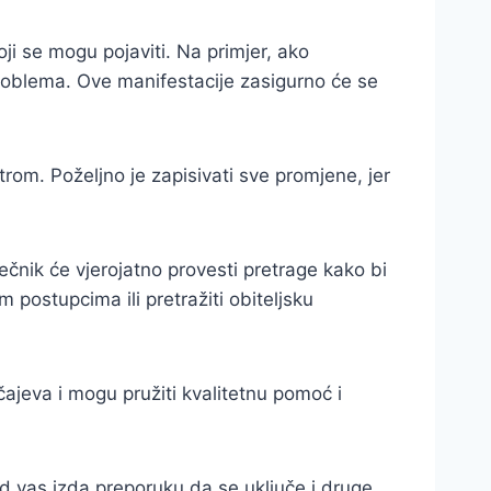
i se mogu pojaviti. Na primjer, ako
 problema. Ove manifestacije zasigurno će se
trom. Poželjno je zapisivati sve promjene, jer
ečnik će vjerojatno provesti pretrage kako bi
 postupcima ili pretražiti obiteljsku
čajeva i mogu pružiti kvalitetnu pomoć i
d vas izda preporuku da se uključe i druge