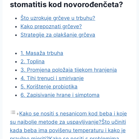
stomatitis kod novorođenčeta?
Što uzrokuje grčeve u trbuhu?
Kako prepoznati grčeve?
Strategije za olakšanje grčeva
1. Masaža trbuha
2. Toplina
3. Promjena položaja tijekom hranjenja
4. Tihi trenuci i smirivanje
5. Korištenje probiotika
6. Zapisivanje hrane i simptoma
Kako se nositi s nesanicom kod beba i koje
su najbolje metode za uspavljivanje?
Što učiniti
kada beba ima povišenu temperaturu i kako je
pravilno mjeriti?
Kako se nositi s problemima