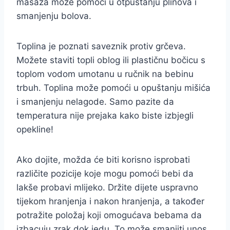
masaža može pomoći u otpuštanju plinova i
smanjenju bolova.
Toplina je poznati saveznik protiv grčeva.
Možete staviti topli oblog ili plastičnu bočicu s
toplom vodom umotanu u ručnik na bebinu
trbuh. Toplina može pomoći u opuštanju mišića
i smanjenju nelagode. Samo pazite da
temperatura nije prejaka kako biste izbjegli
opekline!
Ako dojite, možda će biti korisno isprobati
različite pozicije koje mogu pomoći bebi da
lakše probavi mlijeko. Držite dijete uspravno
tijekom hranjenja i nakon hranjenja, a također
potražite položaj koji omogućava bebama da
izbacuju zrak dok jedu. To može smanjiti unos