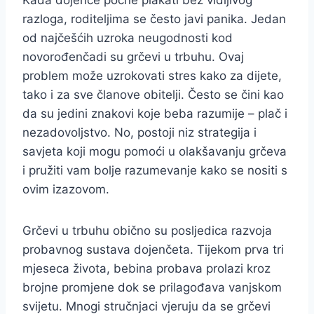
Kada dojenče počne plakati bez vidljivog
razloga, roditeljima se često javi panika. Jedan
od najčešćih uzroka neugodnosti kod
novorođenčadi su grčevi u trbuhu. Ovaj
problem može uzrokovati stres kako za dijete,
tako i za sve članove obitelji. Često se čini kao
da su jedini znakovi koje beba razumije – plač i
nezadovoljstvo. No, postoji niz strategija i
savjeta koji mogu pomoći u olakšavanju grčeva
i pružiti vam bolje razumevanje kako se nositi s
ovim izazovom.
Grčevi u trbuhu obično su posljedica razvoja
probavnog sustava dojenčeta. Tijekom prva tri
mjeseca života, bebina probava prolazi kroz
brojne promjene dok se prilagođava vanjskom
svijetu. Mnogi stručnjaci vjeruju da se grčevi