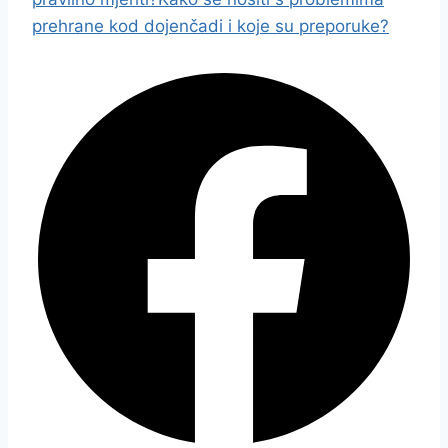
prehrane kod dojenčadi i koje su preporuke?