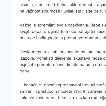
sisanje, stanje na trbuhu i sklopljenost. Laga
na važnost sigurnosti i uvijek stavljajte bebu
Važno je spremljati svoja očekivanja. Bebe su 
svojih beba, drugima to može potrajati mjesec
pristupe i prilagodite ih prema potrebama vaše
Nesigurnost u vlastitim sposobnostima kao rodi
izazove. Ponekad dijeljenje iskustava može don
osjećate preopterećeno. Imajte na umu da ste 
bebe.
U konačnici, noćni neprospavani trenuci možd
smirenim pristupom možete stvoriti zdravije n
kako za vašu bebu, tako i za vas kao roditelja