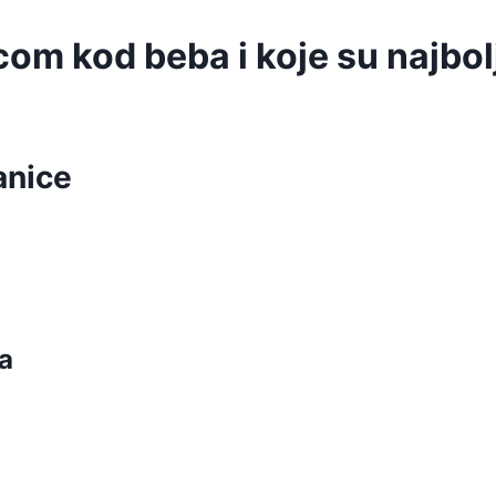
com kod beba i koje su najbo
anice
a