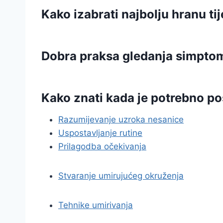
Kako izabrati najbolju hranu ti
Dobra praksa gledanja simptom
Kako znati kada je potrebno pos
Razumijevanje uzroka nesanice
Uspostavljanje rutine
Prilagodba očekivanja
Stvaranje umirujućeg okruženja
Tehnike umirivanja