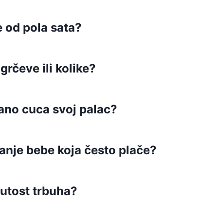
 od pola sata?
grčeve ili kolike?
ano cuca svoj palac?
ivanje bebe koja često plače?
utost trbuha?