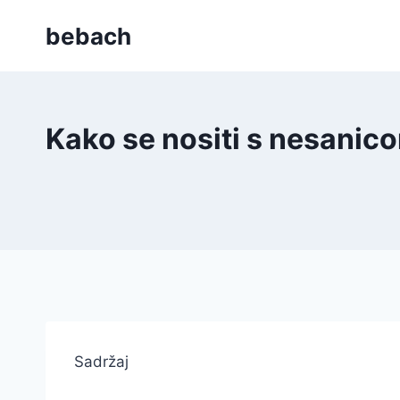
Skip
bebach
to
content
Kako se nositi s nesanico
Sadržaj