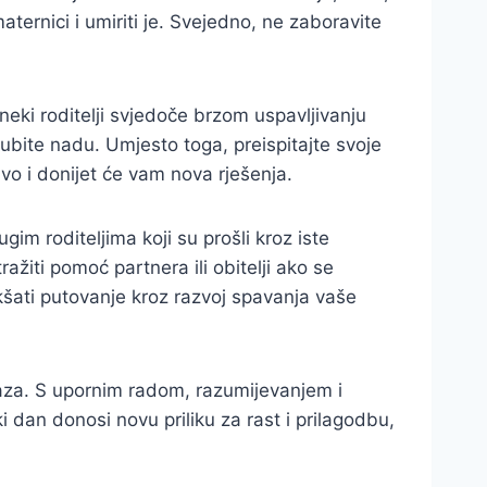
ternici i umiriti je. Svejedno, ne zaboravite
neki roditelji svjedoče brzom uspavljivanju
ubite nadu. Umjesto toga, preispitajte svoje
ivo i donijet će vam nova rješenja.
im roditeljima koji su prošli kroz iste
ažiti pomoć partnera ili obitelji ako se
kšati putovanje kroz razvoj spavanja vaše
faza. S upornim radom, razumijevanjem i
 dan donosi novu priliku za rast i prilagodbu,