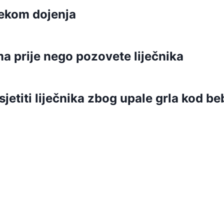
jekom dojenja
a prije nego pozovete liječnika
jetiti liječnika zbog upale grla kod b