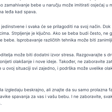
no zamahivanje bebe u naručju može imitirati osjećaj u ma
 na leđa kad spava.
jedinstvene i svaka će se prilagoditi na svoj način. Dok 
ima. Strpljenje je ključno. Ako se beba budi često, ne g
 bebe. Isprobavanje različitih tehnika može biti zanimlj
telja može biti dodatni izvor stresa. Razgovarajte s drug
ijeti olakšanje i nove ideje. Također, ne zaboravite zatr
u ovoj situaciji svi zajedno, i podrška može uvelike ola
a izgledaju beskrajno, ali znajte da su samo prolazna 
avike spavanja za vas i vašu bebu. I ne zaboravite, svaki
.