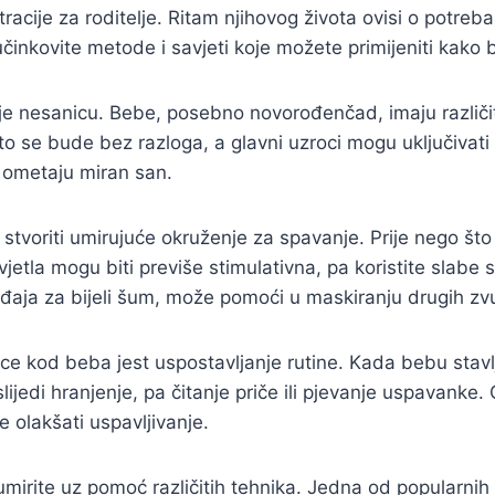
racije za roditelje. Ritam njihovog života ovisi o potr
učinkovite metode i savjeti koje možete primijeniti kako bi
je nesanicu. Bebe, posebno novorođenčad, imaju različit
esto se bude bez razloga, a glavni uzroci mogu uključivati
ji ometaju miran san.
e stvoriti umirujuće okruženje za spavanje. Prije nego št
tla mogu biti previše stimulativna, pa koristite slabe sv
đaja za bijeli šum, može pomoći u maskiranju drugih zvuko
ce kod beba jest uspostavljanje rutine. Kada bebu stavlja
slijedi hranjenje, pa čitanje priče ili pjevanje uspavan
olakšati uspavljivanje.
mirite uz pomoć različitih tehnika. Jedna od popularni