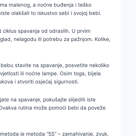
ebama malenog, a noćne buđenja i teško
ste olakšali to iskustvo sebi i svojoj bebi.
 ciklus spavanja od odraslih. U prvim
 glad, nelagodu ili potrebu za pažnjom. Kolike,
o bebu stavite na spavanje, posvetite nekoliko
jetlosti ili noćne lampe. Osim toga, bijela
va i stvoriti osjećaj sigurnosti.
te na spavanje, pokušajte slijediti iste
ke. Ovakva rutina može pomoći bebi da poveže
h metoda je metoda “5S” – zamahivanje, zvuk,