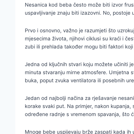
Nesanica kod beba često može biti izvor frust
uspavljivanje znaju biti izazovni. No, postoje 
Prvo i osnovno, važno je razumjeti što uzroku
mjesecima života, njihovi ciklusi su kraći i č
zubi ili prehlada također mogu biti faktori ko
Jedna od ključnih stvari koju možete učiniti j
minuta stvaranju mirne atmosfere. Umjetna svje
buka, poput zvuka ventilatora ili posebnih ure
Jedan od najbolji načina za rješavanje nesani
korake svaki put. Na primjer, nakon kupanja, 
određene radnje s vremenom spavanja, što će 
Mnoge bebe uspijevaju brže zaspati kada ih u