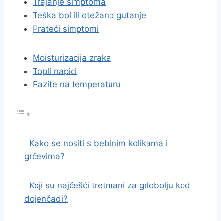
Trajanje simptoma
Teška bol ili otežano gutanje
Prateći simptomi
Moisturizacija zraka
Topli napici
Pazite na temperaturu
Kako se nositi s bebinim kolikama i
grčevima?
Koji su najčešći tretmani za grlobolju kod
dojenčadi?