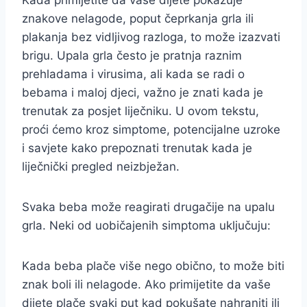
Kada primijetite da vaše dijete pokazuje
znakove nelagode, poput čeprkanja grla ili
plakanja bez vidljivog razloga, to može izazvati
brigu. Upala grla često je pratnja raznim
prehladama i virusima, ali kada se radi o
bebama i maloj djeci, važno je znati kada je
trenutak za posjet liječniku. U ovom tekstu,
proći ćemo kroz simptome, potencijalne uzroke
i savjete kako prepoznati trenutak kada je
liječnički pregled neizbježan.
Svaka beba može reagirati drugačije na upalu
grla. Neki od uobičajenih simptoma uključuju:
Kada beba plače više nego obično, to može biti
znak boli ili nelagode. Ako primijetite da vaše
dijete plače svaki put kad pokušate nahraniti ili