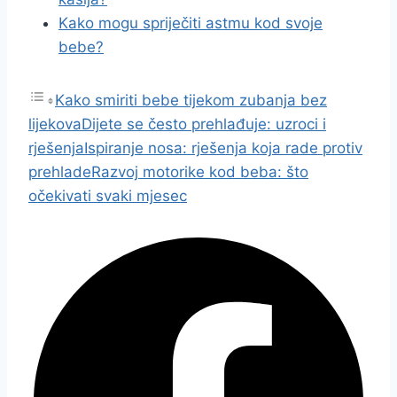
Kako mogu spriječiti astmu kod svoje
bebe?
Kako smiriti bebe tijekom zubanja bez
lijekova
Dijete se često prehlađuje: uzroci i
rješenja
Ispiranje nosa: rješenja koja rade protiv
prehlade
Razvoj motorike kod beba: što
očekivati svaki mjesec