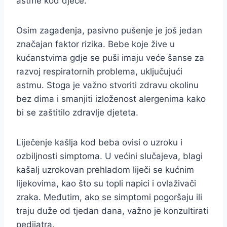
astme kod djece.
Osim zagađenja, pasivno pušenje je još jedan
značajan faktor rizika. Bebe koje žive u
kućanstvima gdje se puši imaju veće šanse za
razvoj respiratornih problema, uključujući
astmu. Stoga je važno stvoriti zdravu okolinu
bez dima i smanjiti izloženost alergenima kako
bi se zaštitilo zdravlje djeteta.
Liječenje kašlja kod beba ovisi o uzroku i
ozbiljnosti simptoma. U većini slučajeva, blagi
kašalj uzrokovan prehladom liječi se kućnim
lijekovima, kao što su topli napici i ovlaživači
zraka. Međutim, ako se simptomi pogoršaju ili
traju duže od tjedan dana, važno je konzultirati
pedijatra.