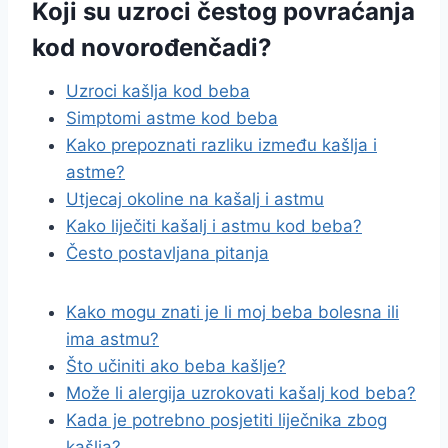
Koji su uzroci čestog povraćanja
kod novorođenčadi?
Uzroci kašlja kod beba
Simptomi astme kod beba
Kako prepoznati razliku između kašlja i
astme?
Utjecaj okoline na kašalj i astmu
Kako liječiti kašalj i astmu kod beba?
Često postavljana pitanja
Kako mogu znati je li moj beba bolesna ili
ima astmu?
Što učiniti ako beba kašlje?
Može li alergija uzrokovati kašalj kod beba?
Kada je potrebno posjetiti liječnika zbog
kašlja?