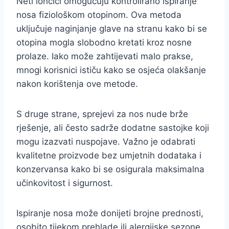
Neti lončići omogućuju kontrolirano ispiranje
nosa fiziološkom otopinom. Ova metoda
uključuje naginjanje glave na stranu kako bi se
otopina mogla slobodno kretati kroz nosne
prolaze. Iako može zahtijevati malo prakse,
mnogi korisnici ističu kako se osjeća olakšanje
nakon korištenja ove metode.
S druge strane, sprejevi za nos nude brže
rješenje, ali često sadrže dodatne sastojke koji
mogu izazvati nuspojave. Važno je odabrati
kvalitetne proizvode bez umjetnih dodataka i
konzervansa kako bi se osigurala maksimalna
učinkovitost i sigurnost.
Ispiranje nosa može donijeti brojne prednosti,
osobito tijekom prehlade ili alergijske sezone.