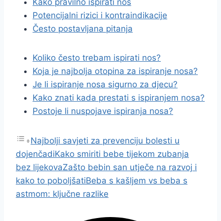
Kako pravilno ispirati nos
Potencijalni rizici i kontraindikacije
Često postavljana pitanja
Koliko često trebam ispirati nos?
Koja je najbolja otopina za ispiranje nosa?
Je li ispiranje nosa sigurno za djecu?
Kako znati kada prestati s ispiranjem nosa?
Postoje li nuspojave ispiranja nosa?
Najbolji savjeti za prevenciju bolesti u
dojenčadi
Kako smiriti bebe tijekom zubanja
bez lijekova
Zašto bebin san utječe na razvoj i
kako to poboljšati
Beba s kašljem vs beba s
astmom: ključne razlike