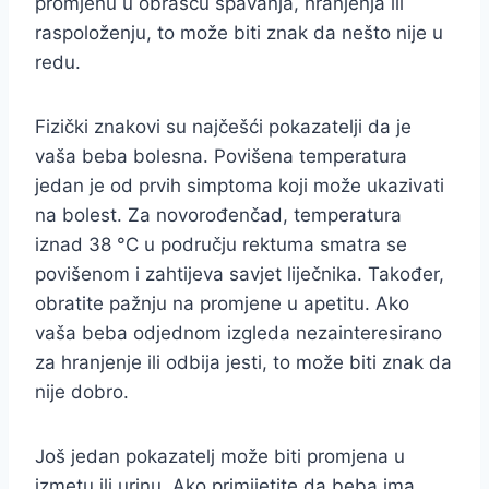
promjenu u obrascu spavanja, hranjenja ili
raspoloženju, to može biti znak da nešto nije u
redu.
Fizički znakovi su najčešći pokazatelji da je
vaša beba bolesna. Povišena temperatura
jedan je od prvih simptoma koji može ukazivati
na bolest. Za novorođenčad, temperatura
iznad 38 °C u području rektuma smatra se
povišenom i zahtijeva savjet liječnika. Također,
obratite pažnju na promjene u apetitu. Ako
vaša beba odjednom izgleda nezainteresirano
za hranjenje ili odbija jesti, to može biti znak da
nije dobro.
Još jedan pokazatelj može biti promjena u
izmetu ili urinu. Ako primijetite da beba ima