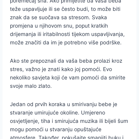
poremećaj sna. Ako primijetite da vaša beba
teže uspavljuje ili se često budi, to može biti
znak da se suočava sa stresom. Svaka
promjena u njihovom snu, poput kratkih
drijemanja ili iritabilnosti tijekom uspavljivanja,
može značiti da im je potrebno više podrške.
Ako ste prepoznali da vaša beba prolazi kroz
stres, važno je znati kako joj pomoći. Evo
nekoliko savjeta koji će vam pomoći da smirite
svoje malo zlato.
Jedan od prvih koraka u smirivanju bebe je
stvaranje umirujuće okoline. Umjereno
osvjetljenje, tiha i smirujuća muzika ili bijeli šum
mogu pomoći u stvaranju opuštajuće
atmosfere. Također, pokušajte smanjiti buku i