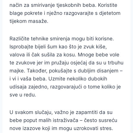
način za smirivanje tjeskobnih beba. Koristite
blage pokrete i nježno razgovarajte s djetetom
tijekom masaže.
Različite tehnike smirenja mogu biti korisne.
Isprobajte bijeli šum kao što je zvuk kiše,
valova ili čak sušila za kosu. Mnoge bebe vole
te zvukove jer im pružaju osjećaj da su u trbuhu
majke. Također, pokušajte s dubljim disanjem –
i vi i vaša beba. Uzmite nekoliko dubokih
udisaja zajedno, razgovarajući o tome koliko je
sve u redu.
U svakom slučaju, važno je zapamtiti da su
bebe poput malih istraživača – često susreću
nove izazove koji im mogu uzrokovati stres.