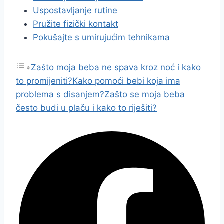
Uspostavljanje rutine
Pružite fizički kontakt
Pokušajte s umirujućim tehnikama
Zašto moja beba ne spava kroz noć i kako
to promijeniti?
Kako pomoći bebi koja ima
problema s disanjem?
Zašto se moja beba
često budi u plaču i kako to riješiti?