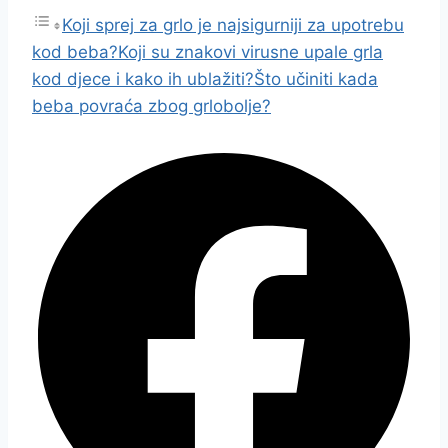
Koji sprej za grlo je najsigurniji za upotrebu
kod beba?
Koji su znakovi virusne upale grla
kod djece i kako ih ublažiti?
Što učiniti kada
beba povraća zbog grlobolje?