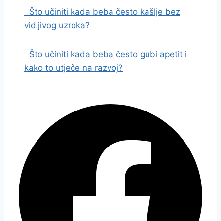
Što učiniti kada beba često kašlje bez
vidljivog uzroka?
Što učiniti kada beba često gubi apetit i
kako to utječe na razvoj?