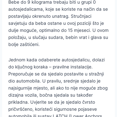
Bebe do 9 kilograma trebaju biti u grupi 0
autosjedalicama, koje se koriste na način da se
postavljaju okrenuto unatrag. Stručnjaci
savjetuju da beba ostane u ovoj poziciji što je
dulje moguće, optimalno do 15 mjeseci. U ovom
položaju, u slučaju sudara, bebin vrat i glava su
bolje zaštićeni.
Jednom kada odaberete autosjedalicu, dolazi
do ključnog koraka – pravilne instalacije.
Preporučuje se da sjedalo postavite u stražnji
dio automobila. U pravilu, srednje sjedalo je
najsigurnije mjesto, ali ako to nije moguće zbog
dizajna vozila, bočna sjedala su također
prikladna. Uvjerite se da je sjedalo čvrsto
pričvršćeno, koristeći sigurnosne pojaseve
automobila ili sustav LATCH (Lower Anchors