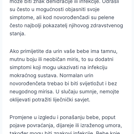
može biti znak dehidracije ili infekcije. Odrasli
su često u mogućnosti objasniti svoje
simptome, ali kod novorođenčadi su pelene
često najbolji pokazatelj njihovog zdravstvenog
stanja.
Ako primijetite da urin vaše bebe ima tamnu,
mutnu boju ili neobičan miris, to su dodatni
simptomi koji mogu ukazivati na infekciju
mokraćnog sustava. Normalan urin
novorođenčeta trebao bi biti svijetložut i bez
neugodnog mirisa. U slučaju sumnje, nemojte
oklijevati potražiti liječnički savjet.
Promjene u izgledu i ponašanju bebe, poput
pojave povraćanja, dijareje ili izraženog umora,
također mogu biti znakovi infekcije. Bebe koje