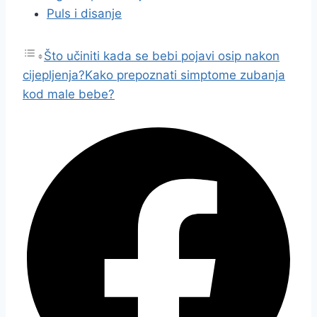
Puls i disanje
Što učiniti kada se bebi pojavi osip nakon
cijepljenja?
Kako prepoznati simptome zubanja
kod male bebe?