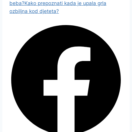
beba?
Kako prepoznati kada je upala grla
ozbiljna kod djeteta?