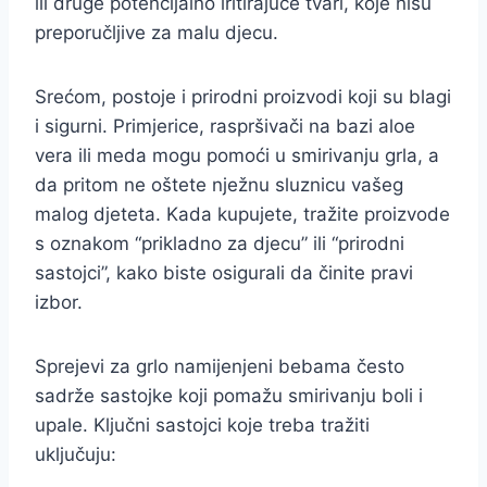
ili druge potencijalno iritirajuće tvari, koje nisu
preporučljive za malu djecu.
Srećom, postoje i prirodni proizvodi koji su blagi
i sigurni. Primjerice, raspršivači na bazi aloe
vera ili meda mogu pomoći u smirivanju grla, a
da pritom ne oštete nježnu sluznicu vašeg
malog djeteta. Kada kupujete, tražite proizvode
s oznakom “prikladno za djecu” ili “prirodni
sastojci”, kako biste osigurali da činite pravi
izbor.
Sprejevi za grlo namijenjeni bebama često
sadrže sastojke koji pomažu smirivanju boli i
upale. Ključni sastojci koje treba tražiti
uključuju: