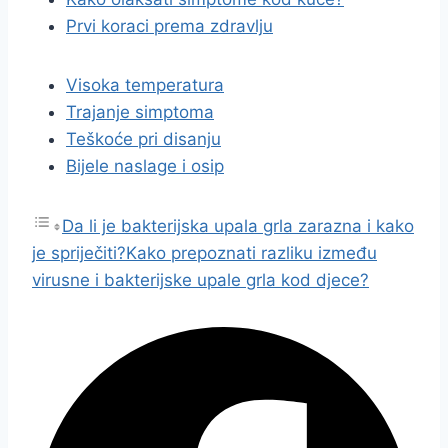
Prvi koraci prema zdravlju
Visoka temperatura
Trajanje simptoma
Teškoće pri disanju
Bijele naslage i osip
Da li je bakterijska upala grla zarazna i kako
je spriječiti?
Kako prepoznati razliku između
virusne i bakterijske upale grla kod djece?