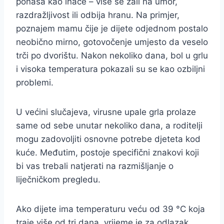
ponaša kao inače – više se žali na umor,
razdražljivost ili odbija hranu. Na primjer,
poznajem mamu čije je dijete odjednom postalo
neobično mirno, gotovočenje umjesto da veselo
trči po dvorištu. Nakon nekoliko dana, bol u grlu
i visoka temperatura pokazali su se kao ozbiljni
problemi.
U većini slučajeva, virusne upale grla prolaze
same od sebe unutar nekoliko dana, a roditelji
mogu zadovoljiti osnovne potrebe djeteta kod
kuće. Međutim, postoje specifični znakovi koji
bi vas trebali natjerati na razmišljanje o
liječničkom pregledu.
Ako dijete ima temperaturu veću od 39 °C koja
traje više od tri dana, vrijeme je za odlazak