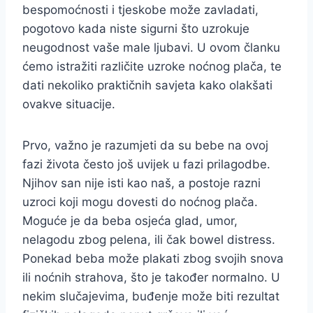
bespomoćnosti i tjeskobe može zavladati,
pogotovo kada niste sigurni što uzrokuje
neugodnost vaše male ljubavi. U ovom članku
ćemo istražiti različite uzroke noćnog plača, te
dati nekoliko praktičnih savjeta kako olakšati
ovakve situacije.
Prvo, važno je razumjeti da su bebe na ovoj
fazi života često još uvijek u fazi prilagodbe.
Njihov san nije isti kao naš, a postoje razni
uzroci koji mogu dovesti do noćnog plača.
Moguće je da beba osjeća glad, umor,
nelagodu zbog pelena, ili čak bowel distress.
Ponekad beba može plakati zbog svojih snova
ili noćnih strahova, što je također normalno. U
nekim slučajevima, buđenje može biti rezultat