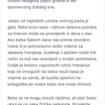
fizičkih nelagoda poput grčeva ili već
spomenutog dubljeg sna.
Jedan od najčešćih uzroka noćnog plača je
glad. Bebe brzo rastu i njihova tjelesna potreba
za hranom može se promijeniti iz dana u dan.
Ako beba tijekom dana nije primila dovoljno
hrane ili je jednostavno došlo vrijeme za
sljedeće hranjenje, buđenje s plačem može biti
način na koji vas obavijesti o svojim potrebama.
Ovdje je korisno uspostaviti rutinu hranjenja
koja će omogućiti da beba nauči kada je
vrijeme za obrok, ali budite spremni na
prilagodbe jer svaka beba ima svoje ritmove.
Bebe se ne mogu izraziti riječima, ali plač često
ukazuje na neke fizičke nelagode. Provjerite