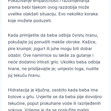
Pokazivanje empatičnosti i razumijevanja
prema bebi tijekom ovog razdoblja može
uvelike olakšati situaciju. Evo nekoliko koraka
koje možete poduzeti.
Kada primijetite da beba odbija čvrstu hranu,
pokušajte joj ponuditi mekše obroke. Kašice,
pire krumpir, jogurt ili juhe mogu biti dobar
odabir. Ove namirnice su lakše za gutanje i
neće dodatno iritirati grlo. Ukoliko beba odbija
hrane, ne prisiljavajte je; umjesto toga, nudite
joj tekuću hranu.
Hidratacija je ključna, osobito kada beba ima
bolove u grlu. Uvjerite se da beba pije dovoljno
tekućine, poput prokuhane vode ili razrijeđenih
sokova. Vrijeme je da se poslužite malim