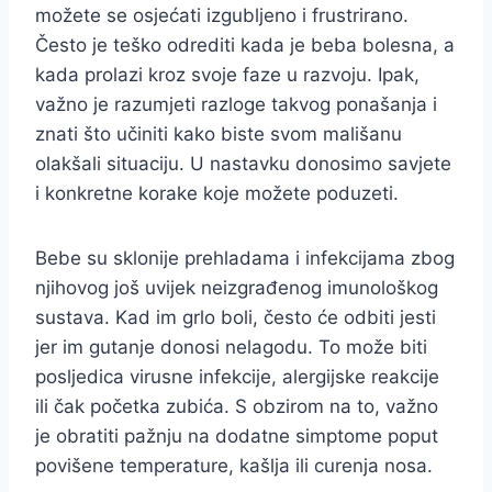
možete se osjećati izgubljeno i frustrirano.
Često je teško odrediti kada je beba bolesna, a
kada prolazi kroz svoje faze u razvoju. Ipak,
važno je razumjeti razloge takvog ponašanja i
znati što učiniti kako biste svom mališanu
olakšali situaciju. U nastavku donosimo savjete
i konkretne korake koje možete poduzeti.
Bebe su sklonije prehladama i infekcijama zbog
njihovog još uvijek neizgrađenog imunološkog
sustava. Kad im grlo boli, često će odbiti jesti
jer im gutanje donosi nelagodu. To može biti
posljedica virusne infekcije, alergijske reakcije
ili čak početka zubića. S obzirom na to, važno
je obratiti pažnju na dodatne simptome poput
povišene temperature, kašlja ili curenja nosa.