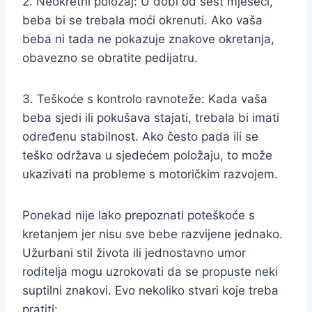
2. Neokretni položaj: U dobi od šest mjeseci,
beba bi se trebala moći okrenuti. Ako vaša
beba ni tada ne pokazuje znakove okretanja,
obavezno se obratite pedijatru.
3. Teškoće s kontrolo ravnoteže: Kada vaša
beba sjedi ili pokušava stajati, trebala bi imati
određenu stabilnost. Ako često pada ili se
teško održava u sjedećem položaju, to može
ukazivati na probleme s motoričkim razvojem.
Ponekad nije lako prepoznati poteškoće s
kretanjem jer nisu sve bebe razvijene jednako.
Užurbani stil života ili jednostavno umor
roditelja mogu uzrokovati da se propuste neki
suptilni znakovi. Evo nekoliko stvari koje treba
pratiti: