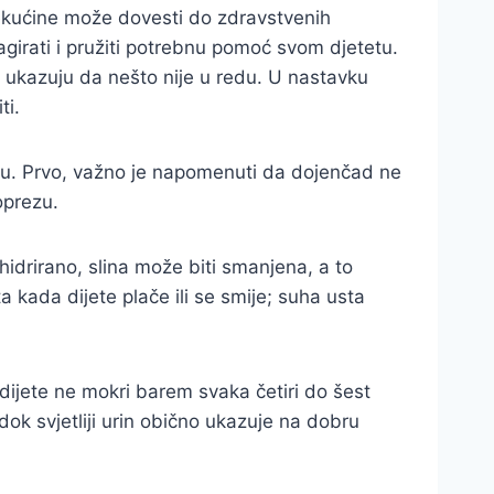
tekućine može dovesti do zdravstvenih
girati i pružiti potrebnu pomoć svom djetetu.
ukazuju da nešto nije u redu. U nastavku
ti.
nju. Prvo, važno je napomenuti da dojenčad ne
 oprezu.
hidrirano, slina može biti smanjena, a to
kada dijete plače ili se smije; suha usta
 dijete ne mokri barem svaka četiri do šest
ok svjetliji urin obično ukazuje na dobru