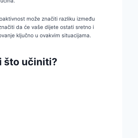
rućina.
roaktivnost može značiti razliku između
ačiti da će vaše dijete ostati sretno i
elovanje ključno u ovakvim situacijama.
što učiniti?