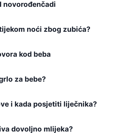
d novorođenčadi
 tijekom noći zbog zubića?
govora kod beba
 grlo za bebe?
e i kada posjetiti liječnika?
iva dovoljno mlijeka?