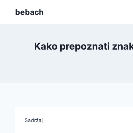
Skip
bebach
to
content
Kako prepoznati znako
Sadržaj