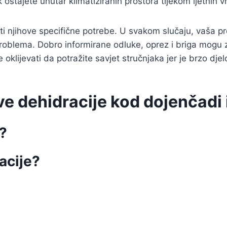
 ostajete unutar klimatiziranih prostora tijekom ljetnih v
titi njihove specifične potrebe. U svakom slučaju, vaša p
roblema. Dobro informirane odluke, oprez i briga mogu zn
 oklijevati da potražite savjet stručnjaka jer je brzo dj
 dehidracije kod dojenčadi i 
e?
racije?