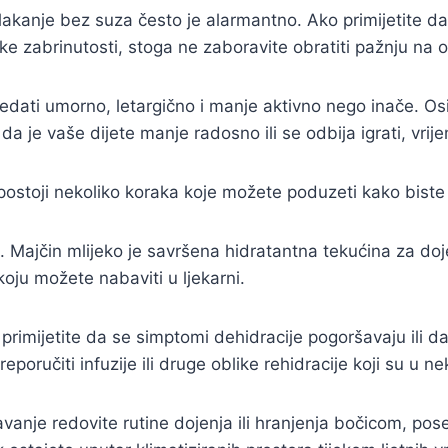
lakanje bez suza često je alarmantno. Ako primijetite da 
ike zabrinutosti, stoga ne zaboravite obratiti pažnju na o
ati umorno, letargično i manje aktivno nego inače. Osim
 da je vaše dijete manje radosno ili se odbija igrati, vrij
e, postoji nekoliko koraka koje možete poduzeti kako bist
a. Majčin mlijeko je savršena hidratantna tekućina za doj
oju možete nabaviti u ljekarni.
rimijetite da se simptomi dehidracije pogoršavaju ili da
poručiti infuzije ili druge oblike rehidracije koji su u 
avanje redovite rutine dojenja ili hranjenja bočicom, po