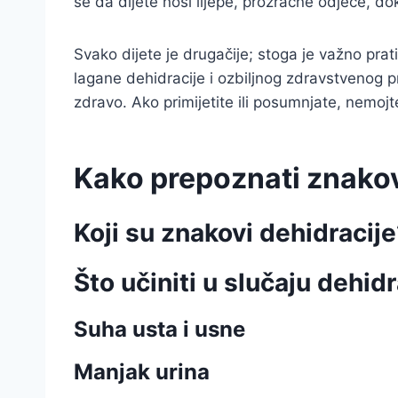
se da dijete nosi lijepe, prozračne odjeće, dok
Svako dijete je drugačije; stoga je važno pra
lagane dehidracije i ozbiljnog zdravstvenog p
zdravo. Ako primijetite ili posumnjate, nemojte
Kako prepoznati znakove
Koji su znakovi dehidracij
Što učiniti u slučaju dehid
Suha usta i usne
Manjak urina