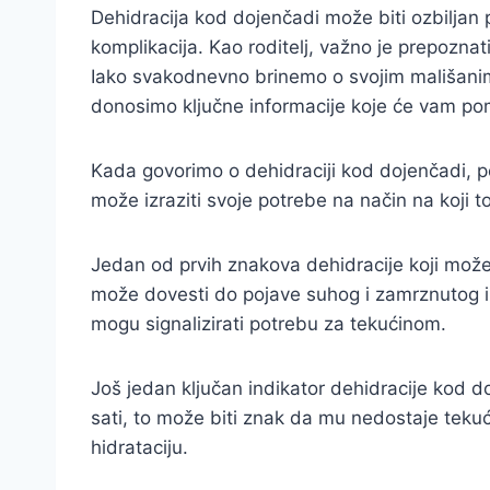
Dehidracija kod dojenčadi može biti ozbiljan
komplikacija. Kao roditelj, važno je prepozna
Iako svakodnevno brinemo o svojim mališanim
donosimo ključne informacije koje će vam pom
Kada govorimo o dehidraciji kod dojenčadi, p
može izraziti svoje potrebe na način na koji to 
Jedan od prvih znakova dehidracije koji možete
može dovesti do pojave suhog i zamrznutog iz
mogu signalizirati potrebu za tekućinom.
Još jedan ključan indikator dehidracije kod d
sati, to može biti znak da mu nedostaje tekuć
hidrataciju.