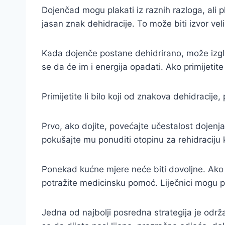
Dojenčad mogu plakati iz raznih razloga, ali p
jasan znak dehidracije. To može biti izvor vel
Kada dojenče postane dehidrirano, može izgled
se da će im i energija opadati. Ako primijetite
Primijetite li bilo koji od znakova dehidracij
Prvo, ako dojite, povećajte učestalost dojenj
pokušajte mu ponuditi otopinu za rehidraciju k
Ponekad kućne mjere neće biti dovoljne. Ako p
potražite medicinsku pomoć. Liječnici mogu pre
Jedna od najbolji posredna strategija je održ