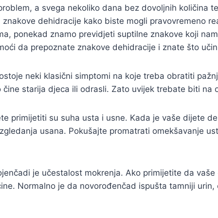
 problem, a svega nekoliko dana bez dovoljnih količina 
ti znakove dehidracije kako biste mogli pravovremeno rea
a, ponekad znamo previdjeti suptilne znakove koji nam 
oći da prepoznate znakove dehidracije i znate što učini
ostoje neki klasični simptomi na koje treba obratiti paž
čine starija djeca ili odrasli. Zato uvijek trebate biti na
 primijetiti su suha usta i usne. Kada je vaše dijete de
gledanja usana. Pokušajte promatrati omekšavanje usta 
ojenčadi je učestalost mokrenja. Ako primijetite da vaše
ine. Normalno je da novorođenčad ispušta tamniji urin, d