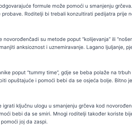
odgovarajuće formule može pomoći u smanjenju grčeva. P
probave. Roditelji bi trebali konzultirati pedijatra prije
e novorođenčadi su metode poput “kolijevanja” ili “noše
manjiti anksioznost i uznemiravanje. Lagano ljuljanje, pj
tehnike poput “tummy time”, gdje se beba polaže na trb
iti opuštajuće i pomoći bebi da se osjeća bolje. Bitno j
 igrati ključnu ulogu u smanjenju grčeva kod novorođenča
ći bebi da se smiri. Mnogi roditelji također koriste bije
 pomoći joj da zaspi.