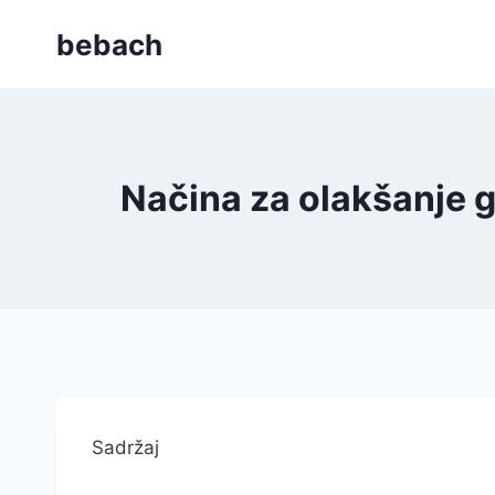
Skip
bebach
to
content
Načina za olakšanje 
Sadržaj