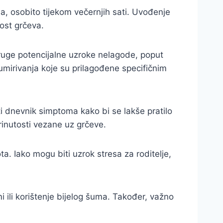
tla, osobito tijekom večernjih sati. Uvođenje
ost grčeva.
i druge potencijalne uzroke nelagode, poput
 umirivanja koje su prilagođene specifičnim
žati dnevnik simptoma kako bi se lakše pratilo
brinutosti vezane uz grčeve.
a. Iako mogu biti uzrok stresa za roditelje,
i ili korištenje bijelog šuma. Također, važno