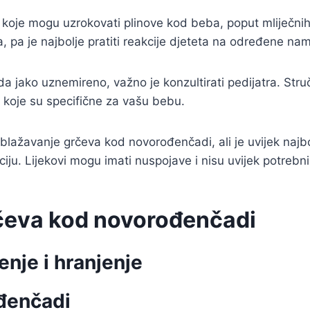
 koje mogu uzrokovati plinove kod beba, poput mliječnih
 pa je najbolje pratiti reakcije djeteta na određene nam
da jako uznemireno, važno je konzultirati pedijatra. Stru
a koje su specifične za vašu bebu.
 ublažavanje grčeva kod novorođenčadi, ali je uvijek najbo
iju. Lijekovi mogu imati nuspojave i nisu uvijek potrebni
rčeva kod novorođenčadi
enje i hranjenje
đenčadi