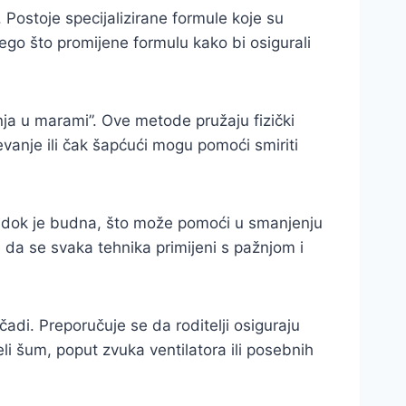
ostoje specijalizirane formule koje su
 nego što promijene formulu kako bi osigurali
nja u marami”. Ove metode pružaju fizički
evanje ili čak šapćući mogu pomoći smiriti
uh dok je budna, što može pomoći u smanjenju
e da se svaka tehnika primijeni s pažnjom i
di. Preporučuje se da roditelji osiguraju
li šum, poput zvuka ventilatora ili posebnih