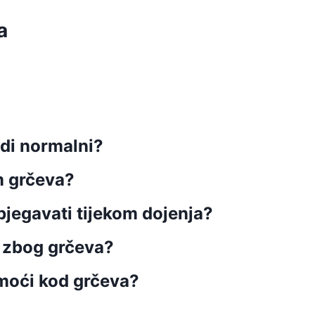
a
adi normalni?
m grčeva?
bjegavati tijekom dojenja?
a zbog grčeva?
omoći kod grčeva?