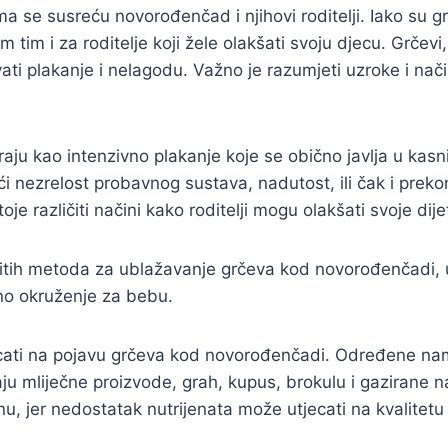
ma se susreću novorođenčad i njihovi roditelji. Iako su
tim i za roditelje koji žele olakšati svoju djecu. Grčevi,
vati plakanje i nelagodu. Važno je razumjeti uzroke i n
ju kao intenzivno plakanje koje se obično javlja u kasn
ći nezrelost probavnog sustava, nadutost, ili čak i preko
e različiti načini kako roditelji mogu olakšati svoje dij
vitih metoda za ublažavanje grčeva kod novorođenčadi, 
rno okruženje za bebu.
cati na pojavu grčeva kod novorođenčadi. Određene nam
u mliječne proizvode, grah, kupus, brokulu i gazirane na
nu, jer nedostatak nutrijenata može utjecati na kvalitetu 