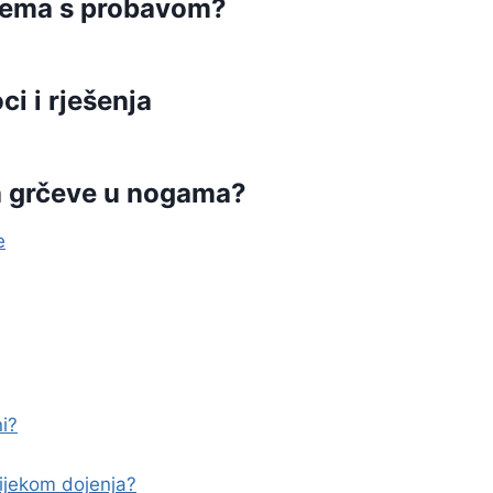
blema s probavom?
ci i rješenja
ma grčeve u nogama?
e
i?
tijekom dojenja?