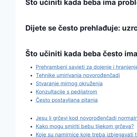
Što učiniti kada beba ima pro
Dijete se često prehlađuje: uzro
Što učiniti kada beba često i
Prehrambeni savjeti za dojenje i hranjenj
Tehnike umirivanja novorođenčadi
Stvaranje mirnog okruženja
Konzultacije s pedijatrom
Često postavljana pitanja
Jesu li grčevi kod novorođenčadi normaln
Kako mogu smiriti bebu tijekom grčeva?
Koje su namirnice koje treba izbjegavati 