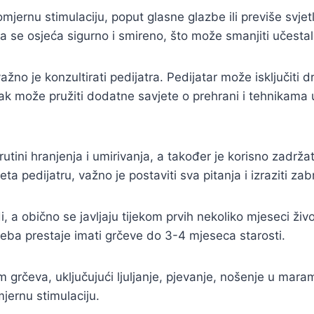
komjernu stimulaciju, poput glasne glazbe ili previše svje
se osjeća sigurno i smireno, što može smanjiti učestal
 važno je konzultirati pedijatra. Pedijatar može isključit
njak može pružiti dodatne savjete o prehrani i tehnikama
u rutini hranjenja i umirivanja, a također je korisno zadr
ta pedijatru, važno je postaviti sva pitanja i izraziti za
a obično se javljaju tijekom prvih nekoliko mjeseci život
eba prestaje imati grčeve do 3-4 mjeseca starosti.
m grčeva, uključujući ljuljanje, pjevanje, nošenje u maram
mjernu stimulaciju.