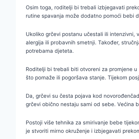
Osim toga, roditelji bi trebali izbjegavati pre
rutine spavanja može dodatno pomoći bebi da 
Ukoliko grčevi postanu učestali ili intenzivni,
alergija ili probavnih smetnji. Također, struč
potrebama djeteta.
Roditelji bi trebali biti otvoreni za promjene 
što pomaže ili pogoršava stanje. Tijekom posje
Da, grčevi su česta pojava kod novorođenčadi, 
grčevi obično nestaju sami od sebe. Većina b
Postoji više tehnika za smirivanje bebe tijeko
je stvoriti mirno okruženje i izbjegavati preko