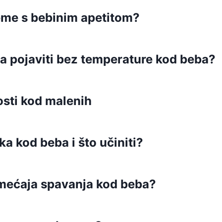
leme s bebinim apetitom?
la pojaviti bez temperature kod beba?
osti kod malenih
a kod beba i što učiniti?
mećaja spavanja kod beba?