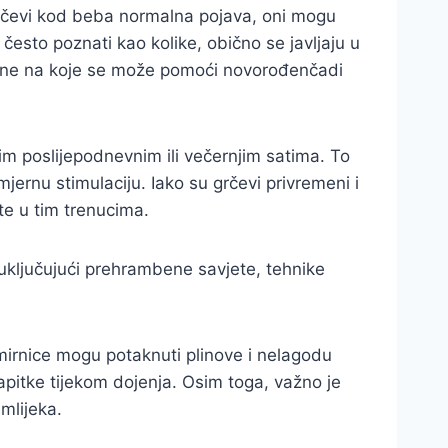
 grčevi kod beba normalna pojava, oni mogu
 često poznati kao kolike, obično se javljaju u
ačine na koje se može pomoći novorođenčadi
im poslijepodnevnim ili večernjim satima. To
mjernu stimulaciju. Iako su grčevi privremeni i
ete u tim trenucima.
uključujući prehrambene savjete, tehnike
irnice mogu potaknuti plinove i nelagodu
pitke tijekom dojenja. Osim toga, važno je
mlijeka.