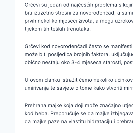
Grčevi su jedan od najčešćih problema s koji
biti izuzetno stresni za novorođenčad, a samim 
prvih nekoliko mjeseci života, a mogu uzroko
tijekom tih teških trenutaka.
Grčevi kod novorođenčadi često se manifestira
može biti posljedica brojnih faktora, uključuju
obično nestaju oko 3-4 mjeseca starosti, postoj
U ovom članku istražit ćemo nekoliko učinko
umirivanja te savjete o tome kako stvoriti mi
Prehrana majke koja doji može značajno utje
kod beba. Preporučuje se da majke izbjegavaj
da majke paze na vlastitu hidrataciju i prehra