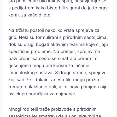
što primijenite bilo kakav sprej, posavjetujte se
s pedijatrom kako biste bili sigurni da je to pravi
korak za vaše dijete.
Na tržištu postoji nekoliko vrsta sprejeva za
grlo. Neki su formulirani s prirodnim sastojcima,
dok su drugi bogati aktivnim tvarima koje ciljaju
specifične probleme. Na primjer, sprejevi na
bazi propolisa često se smatraju prirodnim
rješenjem i mogu biti korisni za jačanje
imunološkog sustava. S druge strane, sprejevi
koji sadrže lidokain, anestetik, mogu pružiti
trenutno olakšanje boli, ali njihova primjena nije
uvijek preporučljiva za najmanje.
Mnogi roditelji traže proizvode s prirodnim
sastojcima jer smatraju da su oni sigurniji za