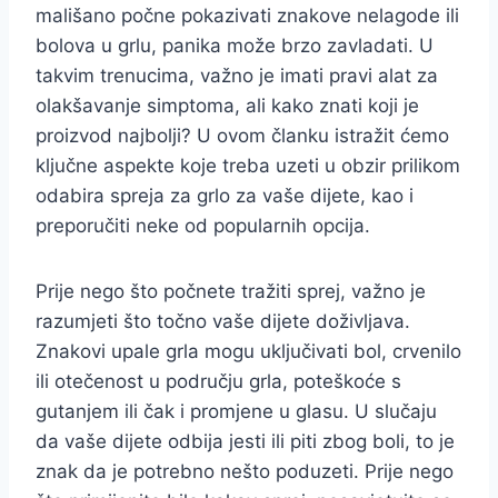
mališano počne pokazivati znakove nelagode ili
bolova u grlu, panika može brzo zavladati. U
takvim trenucima, važno je imati pravi alat za
olakšavanje simptoma, ali kako znati koji je
proizvod najbolji? U ovom članku istražit ćemo
ključne aspekte koje treba uzeti u obzir prilikom
odabira spreja za grlo za vaše dijete, kao i
preporučiti neke od popularnih opcija.
Prije nego što počnete tražiti sprej, važno je
razumjeti što točno vaše dijete doživljava.
Znakovi upale grla mogu uključivati bol, crvenilo
ili otečenost u području grla, poteškoće s
gutanjem ili čak i promjene u glasu. U slučaju
da vaše dijete odbija jesti ili piti zbog boli, to je
znak da je potrebno nešto poduzeti. Prije nego