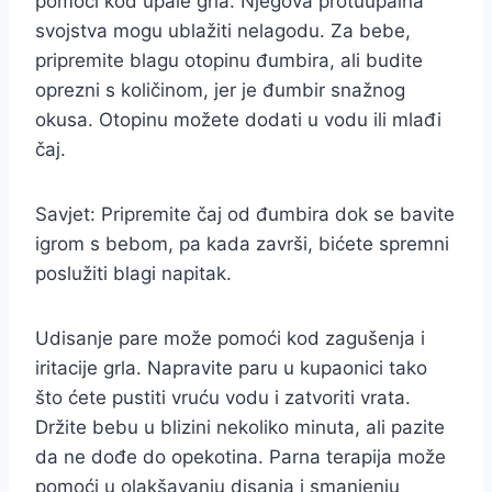
pomoći kod upale grla. Njegova protuupalna
svojstva mogu ublažiti nelagodu. Za bebe,
pripremite blagu otopinu đumbira, ali budite
oprezni s količinom, jer je đumbir snažnog
okusa. Otopinu možete dodati u vodu ili mlađi
čaj.
Savjet: Pripremite čaj od đumbira dok se bavite
igrom s bebom, pa kada završi, bićete spremni
poslužiti blagi napitak.
Udisanje pare može pomoći kod zagušenja i
iritacije grla. Napravite paru u kupaonici tako
što ćete pustiti vruću vodu i zatvoriti vrata.
Držite bebu u blizini nekoliko minuta, ali pazite
da ne dođe do opekotina. Parna terapija može
pomoći u olakšavanju disanja i smanjenju