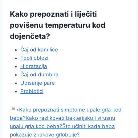
Kako prepoznati i liječiti
povišenu temperaturu kod
dojenčeta?
Čaj od kamilice
Topli oblozi
Hidratacija
Čaj od đumbira
Udisanje pare
Probiotici
Kako prepoznati simptome upale grla kod
beba?
Kako razlikovati bakterijsku i virusnu
upalu grla kod beba?
Što učiniti kada beba
pokazuje znakove grlobolje?