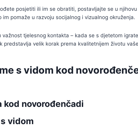
e posjetiti ili im se obratiti, postavljajte se u njihovu 
o im pomaže u razvoju socijalnog i vizualnog okruženja.
 važnost tjelesnog kontakta – kada se s djetetom igrat
k predstavlja velik korak prema kvalitetnijem životu vaš
me s vidom kod novorođenčeta
a kod novorođenčadi
 s vidom