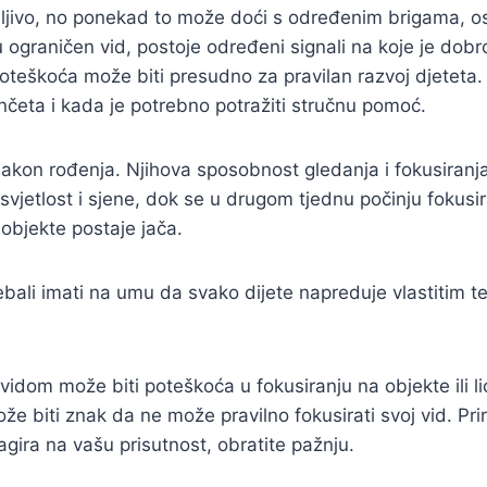
ivo, no ponekad to može doći s određenim brigama, osob
 ograničen vid, postoje određeni signali na koje je dobro
teškoća može biti presudno za pravilan razvoj djeteta.
četa i kada je potrebno potražiti stručnu pomoć.
on rođenja. Njihova sposobnost gledanja i fokusiranja 
vjetlost i sjene, dok se u drugom tjednu počinju fokusir
objekte postaje jača.
 trebali imati na umu da svako dijete napreduje vlastitim
om može biti poteškoća u fokusiranju na objekte ili lic
može biti znak da ne može pravilno fokusirati svoj vid. Pr
agira na vašu prisutnost, obratite pažnju.