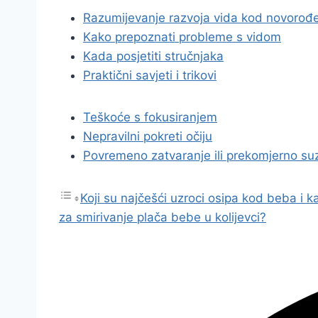
Razumijevanje razvoja vida kod novorođ
Kako prepoznati probleme s vidom
Kada posjetiti stručnjaka
Praktični savjeti i trikovi
Teškoće s fokusiranjem
Nepravilni pokreti očiju
Povremeno zatvaranje ili prekomjerno suz
Koji su najčešći uzroci osipa kod beba i kak
za smirivanje plača bebe u kolijevci?