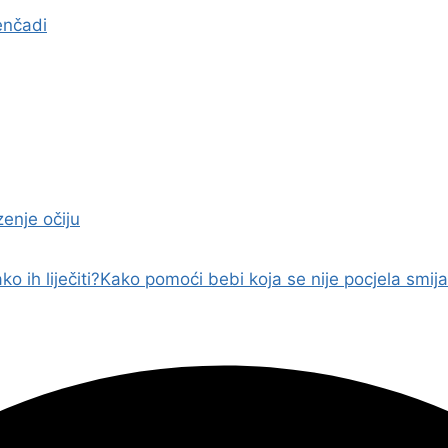
enčadi
enje očiju
o ih liječiti?
Kako pomoći bebi koja se nije pocjela smija