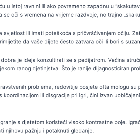
ću u istoj ravnini ili ako povremeno zapadnu u “skakutav
a se oči s vremena na vrijeme razdvoje, no trajno „skaku
vjetlost ili imati poteškoća s pričvršćivanjem očiju. Za
imijetite da vaše dijete često zatvara oči ili bori s suza
obra je ideja konzultirati se s pedijatrom. Većina struč
jekom ranog djetinjstva. Što je ranije dijagnosticiran pr
dravstvenih problema, redovitije posjete oftalmologu su p
oordinacijom ili disgracije pri igri, čini izvan uobičajen
ranje s djetetom koristeći visoko kontrastne boje. Igračke
i njihovu pažnju i potaknuti gledanje.