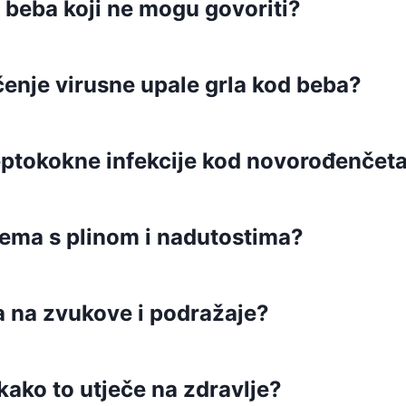
 beba koji ne mogu govoriti?
čenje virusne upale grla kod beba?
ptokokne infekcije kod novorođenčet
lema s plinom i nadutostima?
ra na zvukove i podražaje?
kako to utječe na zdravlje?