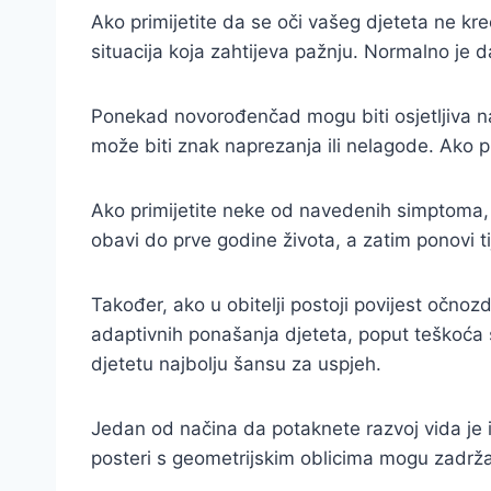
Ako primijetite da se oči vašeg djeteta ne kre
situacija koja zahtijeva pažnju. Normalno je d
Ponekad novorođenčad mogu biti osjetljiva na s
može biti znak naprezanja ili nelagode. Ako pr
Ako primijetite neke od navedenih simptoma, d
obavi do prve godine života, a zatim ponovi ti
Također, ako u obitelji postoji povijest očnoz
adaptivnih ponašanja djeteta, poput teškoća s k
djetetu najbolju šansu za uspjeh.
Jedan od načina da potaknete razvoj vida je ig
posteri s geometrijskim oblicima mogu zadržat