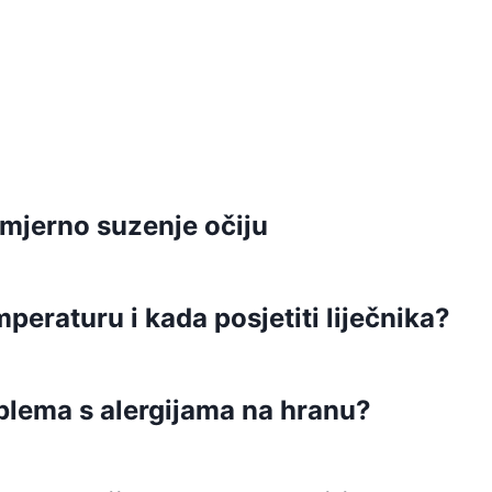
omjerno suzenje očiju
peraturu i kada posjetiti liječnika?
blema s alergijama na hranu?