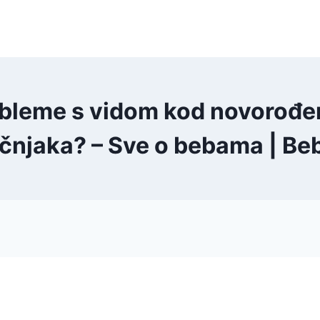
bleme s vidom kod novorođenč
učnjaka? – Sve o bebama | Be