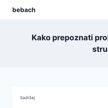
Skip
bebach
to
content
Kako prepoznati pro
str
Sadržaj