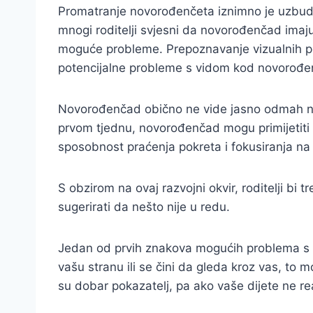
Promatranje novorođenčeta iznimno je uzbudlj
mnogi roditelji svjesni da novorođenčad imaju
moguće probleme. Prepoznavanje vizualnih po
potencijalne probleme s vidom kod novorođen
Novorođenčad obično ne vide jasno odmah nak
prvom tjednu, novorođenčad mogu primijetiti s
sposobnost praćenja pokreta i fokusiranja na 
S obzirom na ovaj razvojni okvir, roditelji bi
sugerirati da nešto nije u redu.
Jedan od prvih znakova mogućih problema s vid
vašu stranu ili se čini da gleda kroz vas, to 
su dobar pokazatelj, pa ako vaše dijete ne re