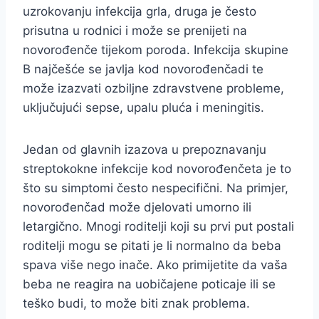
uzrokovanju infekcija grla, druga je često
prisutna u rodnici i može se prenijeti na
novorođenče tijekom poroda. Infekcija skupine
B najčešće se javlja kod novorođenčadi te
može izazvati ozbiljne zdravstvene probleme,
uključujući sepse, upalu pluća i meningitis.
Jedan od glavnih izazova u prepoznavanju
streptokokne infekcije kod novorođenčeta je to
što su simptomi često nespecifični. Na primjer,
novorođenčad može djelovati umorno ili
letargično. Mnogi roditelji koji su prvi put postali
roditelji mogu se pitati je li normalno da beba
spava više nego inače. Ako primijetite da vaša
beba ne reagira na uobičajene poticaje ili se
teško budi, to može biti znak problema.