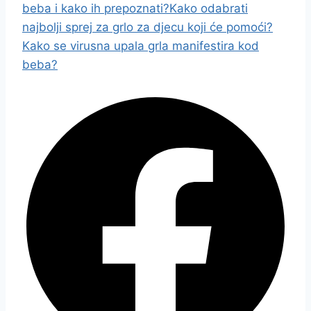
beba i kako ih prepoznati?
Kako odabrati
najbolji sprej za grlo za djecu koji će pomoći?
Kako se virusna upala grla manifestira kod
beba?