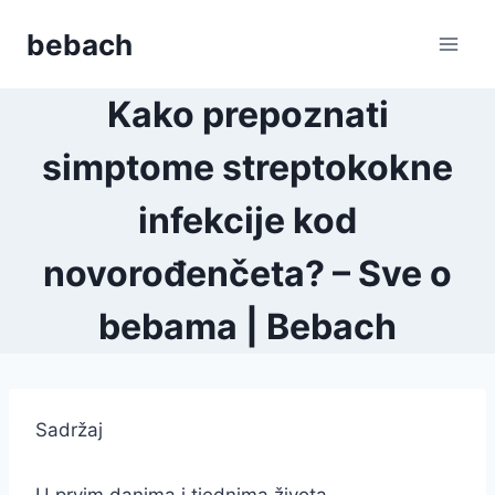
Skip
bebach
to
content
Kako prepoznati
simptome streptokokne
infekcije kod
novorođenčeta? – Sve o
bebama | Bebach
Sadržaj