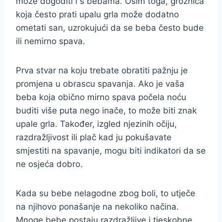
može dogoditi i s bebama. Osim toga, groznica
koja često prati upalu grla može dodatno
ometati san, uzrokujući da se beba često bude
ili nemirno spava.
Prva stvar na koju trebate obratiti pažnju je
promjena u obrascu spavanja. Ako je vaša
beba koja obično mirno spava počela noću
buditi više puta nego inače, to može biti znak
upale grla. Također, izgled njezinih očiju,
razdražljivost ili plač kad ju pokušavate
smjestiti na spavanje, mogu biti indikatori da se
ne osjeća dobro.
Kada su bebe nelagodne zbog boli, to utječe
na njihovo ponašanje na nekoliko načina.
Mnoge bebe postaju razdražljive i tjeskobne.