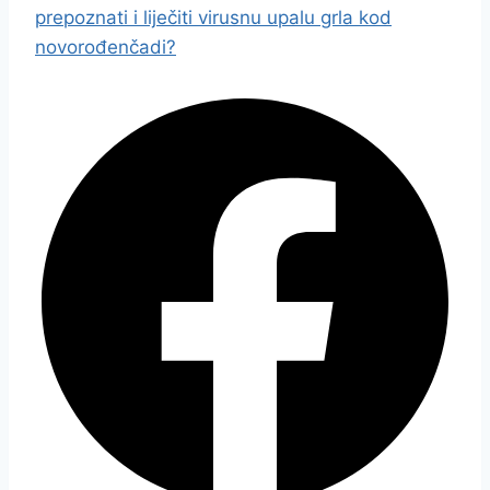
prepoznati i liječiti virusnu upalu grla kod
novorođenčadi?