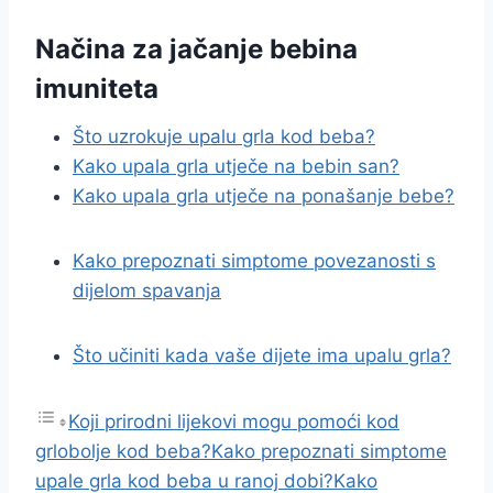
Načina za jačanje bebina
imuniteta
Što uzrokuje upalu grla kod beba?
Kako upala grla utječe na bebin san?
Kako upala grla utječe na ponašanje bebe?
Kako prepoznati simptome povezanosti s
dijelom spavanja
Što učiniti kada vaše dijete ima upalu grla?
Koji prirodni lijekovi mogu pomoći kod
grlobolje kod beba?
Kako prepoznati simptome
upale grla kod beba u ranoj dobi?
Kako