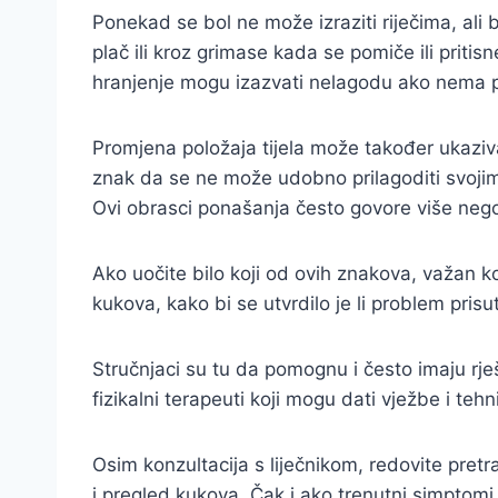
Ponekad se bol ne može izraziti riječima, al
plač ili kroz grimase kada se pomiče ili pritisn
hranjenje mogu izazvati nelagodu ako nema pr
Promjena položaja tijela može također ukaziva
znak da se ne može udobno prilagoditi svojim
Ovi obrasci ponašanja često govore više nego 
Ako uočite bilo koji od ovih znakova, važan ko
kukova, kako bi se utvrdilo je li problem prisu
Stručnjaci su tu da pomognu i često imaju rj
fizikalni terapeuti koji mogu dati vježbe i tehn
Osim konzultacija s liječnikom, redovite pretra
i pregled kukova. Čak i ako trenutni simptomi 