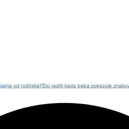
anja od roditelja?
Što raditi kada beba pokazuje znako