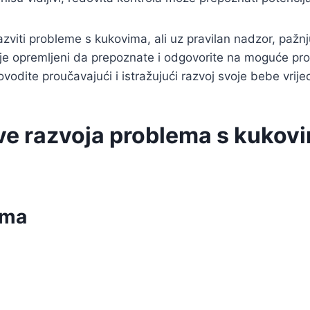
azviti probleme s kukovima, ali uz pravilan nadzor, pažnju
olje opremljeni da prepoznate i odgovorite na moguće pr
ovodite proučavajući i istražujući razvoj svoje bebe vrijed
ve razvoja problema s kukov
ima