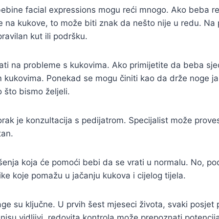
i bebine facial expressions mogu reći mnogo. Ako beba r
e na kukove, to može biti znak da nešto nije u redu. Na pr
avilan kut ili podršku.
ti na probleme s kukovima. Ako primijetite da beba sjedi
 kukovima. Ponekad se mogu činiti kao da drže noge jak
što bismo željeli.
rak je konzultacija s pedijatrom. Specijalist može proves
tan.
ešenja koja će pomoći bebi da se vrati u normalu. No, po
ike koje pomažu u jačanju kukova i cijelog tijela.
ge su ključne. U prvih šest mjeseci života, svaki posjet p
nisu vidljivi, redovita kontrola može prepoznati potencija