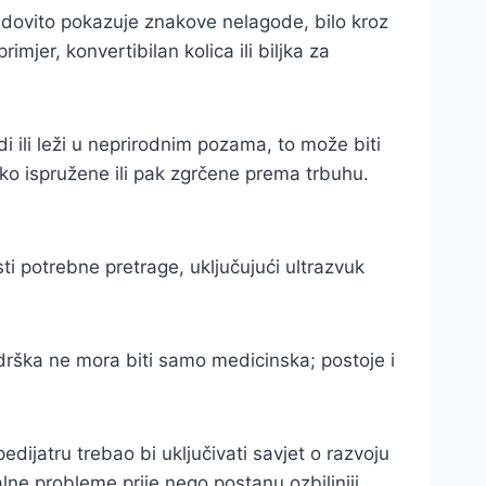
edovito pokazuje znakove nelagode, bilo kroz
imjer, konvertibilan kolica ili biljka za
 ili leži u neprirodnim pozama, to može biti
o ispružene ili pak zgrčene prema trbuhu.
ti potrebne pretrage, uključujući ultrazvuk
drška ne mora biti samo medicinska; postoje i
edijatru trebao bi uključivati savjet o razvoju
lne probleme prije nego postanu ozbiljniji.