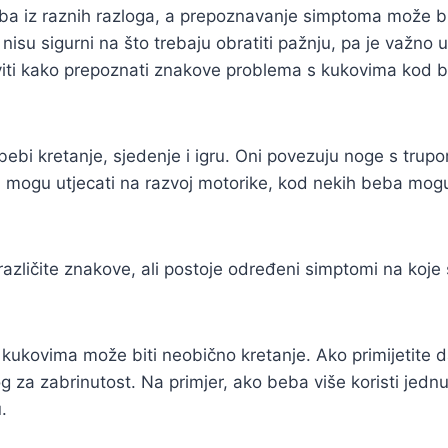
a iz raznih razloga, a prepoznavanje simptoma može bit
 nisu sigurni na što trebaju obratiti pažnju, pa je važno 
i kako prepoznati znakove problema s kukovima kod beb
ju bebi kretanje, sjedenje i igru. Oni povezuju noge s tru
mogu utjecati na razvoj motorike, kod nekih beba mogu i
zličite znakove, ali postoje određeni simptomi na koje se
kukovima može biti neobično kretanje. Ako primijetite d
g za zabrinutost. Na primjer, ako beba više koristi jednu s
.