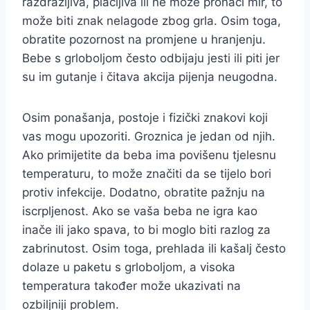
razdražljiva, plačljiva ili ne može pronaći mir, to
može biti znak nelagode zbog grla. Osim toga,
obratite pozornost na promjene u hranjenju.
Bebe s grloboljom često odbijaju jesti ili piti jer
su im gutanje i čitava akcija pijenja neugodna.
Osim ponašanja, postoje i fizički znakovi koji
vas mogu upozoriti. Groznica je jedan od njih.
Ako primijetite da beba ima povišenu tjelesnu
temperaturu, to može značiti da se tijelo bori
protiv infekcije. Dodatno, obratite pažnju na
iscrpljenost. Ako se vaša beba ne igra kao
inače ili jako spava, to bi moglo biti razlog za
zabrinutost. Osim toga, prehlada ili kašalj često
dolaze u paketu s grloboljom, a visoka
temperatura također može ukazivati na
ozbiljniji problem.