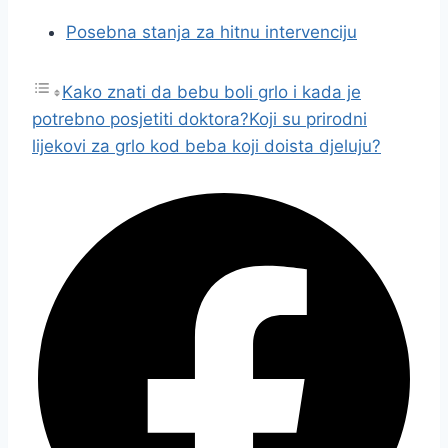
Posebna stanja za hitnu intervenciju
Kako znati da bebu boli grlo i kada je
potrebno posjetiti doktora?
Koji su prirodni
lijekovi za grlo kod beba koji doista djeluju?