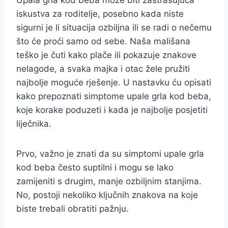
Upala grla kod beba može biti zastrašujuća
iskustva za roditelje, posebno kada niste
sigurni je li situacija ozbiljna ili se radi o nečemu
što će proći samo od sebe. Naša mališana
teško je čuti kako plače ili pokazuje znakove
nelagode, a svaka majka i otac žele pružiti
najbolje moguće rješenje. U nastavku ću opisati
kako prepoznati simptome upale grla kod beba,
koje korake poduzeti i kada je najbolje posjetiti
liječnika.
Prvo, važno je znati da su simptomi upale grla
kod beba često suptilni i mogu se lako
zamijeniti s drugim, manje ozbiljnim stanjima.
No, postoji nekoliko ključnih znakova na koje
biste trebali obratiti pažnju.