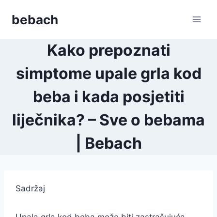
Skip
bebach
to
content
Kako prepoznati
simptome upale grla kod
beba i kada posjetiti
liječnika? – Sve o bebama
| Bebach
Sadržaj