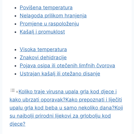
Povišena temperatura
Nelagoda prilikom hranjenja
Promjene u raspoloženju
Kašalj i promuklost
Visoka temperatura
Znakovi dehidracije
Pojava osipa ili otečenih limfnih čvorova
Ustrajan kašalj ili otežano disanje
Koliko traje virusna upala grla kod djece i
kako ubrzati oporavak?
Kako prepoznati i liječiti
upalu grla kod beba u samo nekoliko dana?
Koji
su najbolji prirodni lijekovi za grlobolju kod
djece?