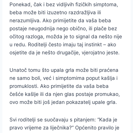
Ponekad, čak i bez vidljivih fizičkih simptoma,
beba može biti izuzetno razdražljiva ili
nerazumljiva. Ako primijetite da vaša beba
postaje neugodnija nego obično, ili plače bez
očitog razloga, možda je to signal da nešto nije
u redu. Roditelji često imaju taj instinkt – ako
osjetite da je nešto drugačije, vjerojatno jeste.
Unatoč tomu što upala grla može biti praćena
ne samo boli, već i simptomima poput kašlja i
promuklosti. Ako primijetite da vaša beba
češće kašlje ili da njen glas postaje promukao,
ovo može biti još jedan pokazatelj upale grla.
Svi roditelji se suočavaju s pitanjem: “Kada je
pravo vrijeme za liječnika?” Općenito pravilo je