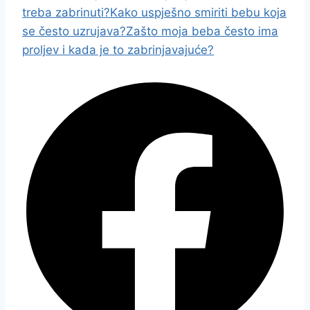
treba zabrinuti?
Kako uspješno smiriti bebu koja
se često uzrujava?
Zašto moja beba često ima
proljev i kada je to zabrinjavajuće?