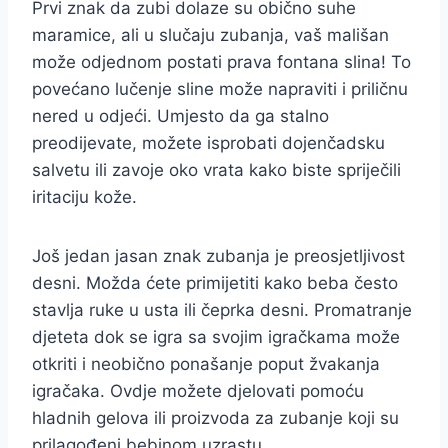
Prvi znak da zubi dolaze su obično suhe
maramice, ali u slučaju zubanja, vaš mališan
može odjednom postati prava fontana slina! To
povećano lučenje sline može napraviti i priličnu
nered u odjeći. Umjesto da ga stalno
preodijevate, možete isprobati dojenčadsku
salvetu ili zavoje oko vrata kako biste spriječili
iritaciju kože.
Još jedan jasan znak zubanja je preosjetljivost
desni. Možda ćete primijetiti kako beba često
stavlja ruke u usta ili čeprka desni. Promatranje
djeteta dok se igra sa svojim igračkama može
otkriti i neobično ponašanje poput žvakanja
igračaka. Ovdje možete djelovati pomoću
hladnih gelova ili proizvoda za zubanje koji su
prilagođeni bebinom uzrastu.