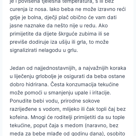
je i povišena tjelesna temperatura, s ili bez
curenja iz nosa. Iako beba ne može izravno reći
gdje je bolna, dječji plač obično će vam dati
jasne naznake da nešto nije u redu. Ako
primijetite da dijete škrguće zubima ili se
previše dodiruje iza ušiju ili grla, to može
signalizirati nelagodu u grlu.
Jedan od najjednostavnijih, a najvažnijih koraka
u liječenju grlobolje je osigurati da beba ostane
dobro hidrirana. Česta konzumacija tekućine
može pomoći u smanjenju upale i iritacije.
Ponudite bebi vodu, prirodne sokove
razrijeđene s vodom, mlijeko ili čak topli čaj bez
kofeina. Mnogi će roditelji primijetiti da su tople
tekućine, poput čaja s medom (naravno, bez
meda za bebe mlađe od godinu dana), osobito