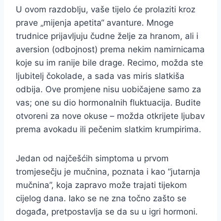
U ovom razdoblju, vaše tijelo će prolaziti kroz
prave „mijenja apetita“ avanture. Mnoge
trudnice prijavljuju čudne želje za hranom, ali i
aversion (odbojnost) prema nekim namirnicama
koje su im ranije bile drage. Recimo, možda ste
ljubitelj čokolade, a sada vas miris slatkiša
odbija. Ove promjene nisu uobičajene samo za
vas; one su dio hormonalnih fluktuacija. Budite
otvoreni za nove okuse – možda otkrijete ljubav
prema avokadu ili pečenim slatkim krumpirima.
Jedan od najčešćih simptoma u prvom
tromjesečju je mučnina, poznata i kao “jutarnja
mučnina”, koja zapravo može trajati tijekom
cijelog dana. Iako se ne zna točno zašto se
događa, pretpostavlja se da su u igri hormoni.