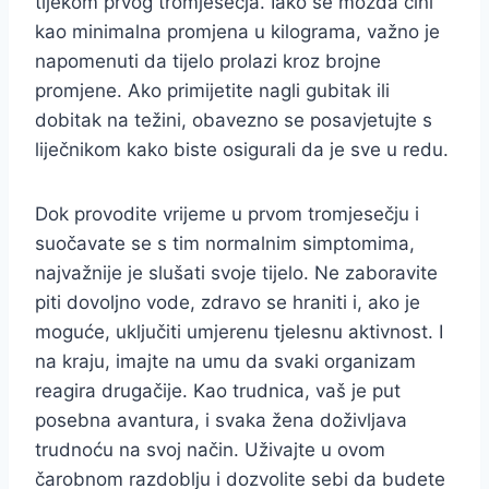
tijekom prvog tromjesečja. Iako se možda čini
kao minimalna promjena u kilograma, važno je
napomenuti da tijelo prolazi kroz brojne
promjene. Ako primijetite nagli gubitak ili
dobitak na težini, obavezno se posavjetujte s
liječnikom kako biste osigurali da je sve u redu.
Dok provodite vrijeme u prvom tromjesečju i
suočavate se s tim normalnim simptomima,
najvažnije je slušati svoje tijelo. Ne zaboravite
piti dovoljno vode, zdravo se hraniti i, ako je
moguće, uključiti umjerenu tjelesnu aktivnost. I
na kraju, imajte na umu da svaki organizam
reagira drugačije. Kao trudnica, vaš je put
posebna avantura, i svaka žena doživljava
trudnoću na svoj način. Uživajte u ovom
čarobnom razdoblju i dozvolite sebi da budete