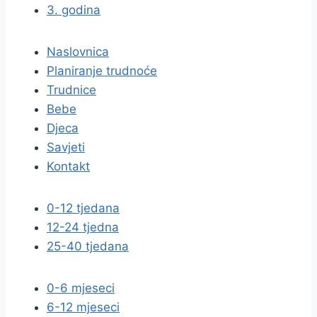
3. godina
Naslovnica
Planiranje trudnoće
Trudnice
Bebe
Djeca
Savjeti
Kontakt
0-12 tjedana
12-24 tjedna
25-40 tjedana
0-6 mjeseci
6-12 mjeseci