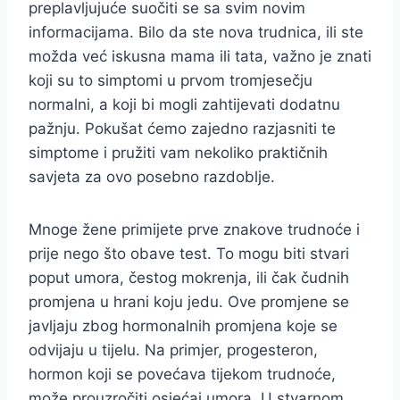
preplavljujuće suočiti se sa svim novim
informacijama. Bilo da ste nova trudnica, ili ste
možda već iskusna mama ili tata, važno je znati
koji su to simptomi u prvom tromjesečju
normalni, a koji bi mogli zahtijevati dodatnu
pažnju. Pokušat ćemo zajedno razjasniti te
simptome i pružiti vam nekoliko praktičnih
savjeta za ovo posebno razdoblje.
Mnoge žene primijete prve znakove trudnoće i
prije nego što obave test. To mogu biti stvari
poput umora, čestog mokrenja, ili čak čudnih
promjena u hrani koju jedu. Ove promjene se
javljaju zbog hormonalnih promjena koje se
odvijaju u tijelu. Na primjer, progesteron,
hormon koji se povećava tijekom trudnoće,
može prouzročiti osjećaj umora. U stvarnom