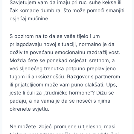
Savjetujem vam da imaju pri ruci suhe kekse ili
čak komade đumbira, što može pomoći smanjiti
osjećaj mučnine.
S obzirom na to da se vaše tijelo i um
prilagođavaju novoj situaciji, normalno je da
doživite povećanu emocionalnu razdražljivost.
Možda ćete se ponekad osjećati sretnom, a
već sljedećeg trenutka potpuno preplavljeno
tugom ili anksioznošću. Razgovor s partnerom
ili prijateljicom može vam puno olakšati. Ups,
jeste li čuli za „trudničke hormone“? Dižu se i
padaju, a na vama je da se noseći s njima
okrenete svjetlu.
Ne možete izbjeći promjene u tjelesnoj masi