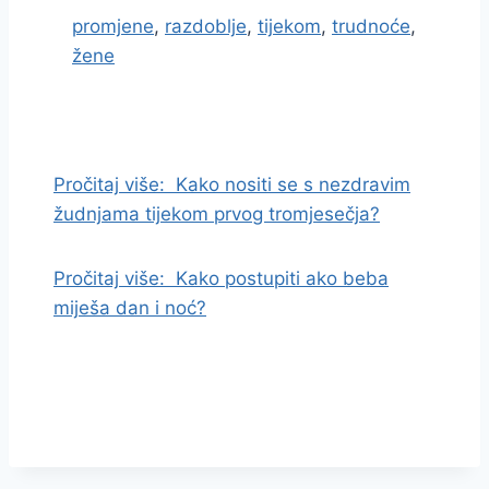
promjene
,
razdoblje
,
tijekom
,
trudnoće
,
žene
I
d
i
Pročitaj više:
Kako nositi se s nezdravim
n
žudnjama tijekom prvog tromjesečja?
a
s
Pročitaj više:
Kako postupiti ako beba
a
miješa dan i noć?
d
r
ž
a
j