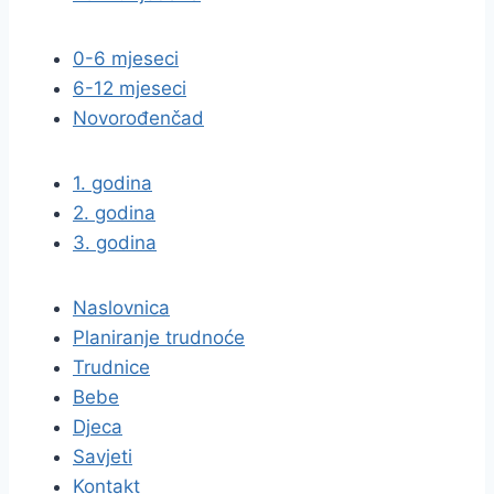
0-6 mjeseci
6-12 mjeseci
Novorođenčad
1. godina
2. godina
3. godina
Naslovnica
Planiranje trudnoće
Trudnice
Bebe
Djeca
Savjeti
Kontakt