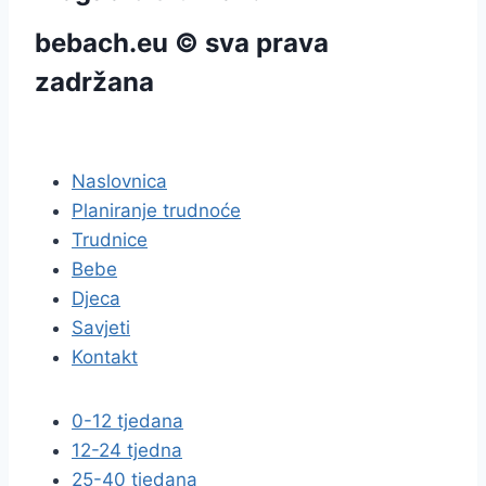
bebach.eu © sva prava
zadržana
pravila privatnosti
Naslovnica
Planiranje trudnoće
Trudnice
Bebe
Djeca
Savjeti
Kontakt
0-12 tjedana
12-24 tjedna
25-40 tjedana