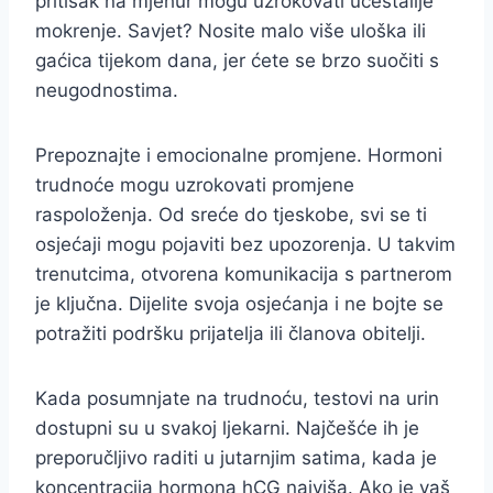
pritisak na mjehur mogu uzrokovati učestalije
mokrenje. Savjet? Nosite malo više uloška ili
gaćica tijekom dana, jer ćete se brzo suočiti s
neugodnostima.
Prepoznajte i emocionalne promjene. Hormoni
trudnoće mogu uzrokovati promjene
raspoloženja. Od sreće do tjeskobe, svi se ti
osjećaji mogu pojaviti bez upozorenja. U takvim
trenutcima, otvorena komunikacija s partnerom
je ključna. Dijelite svoja osjećanja i ne bojte se
potražiti podršku prijatelja ili članova obitelji.
Kada posumnjate na trudnoću, testovi na urin
dostupni su u svakoj ljekarni. Najčešće ih je
preporučljivo raditi u jutarnjim satima, kada je
koncentracija hormona hCG najviša. Ako je vaš