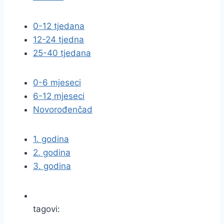
0-12 tjedana
12-24 tjedna
25-40 tjedana
0-6 mjeseci
6-12 mjeseci
Novorođenčad
1. godina
2. godina
3. godina
tagovi: