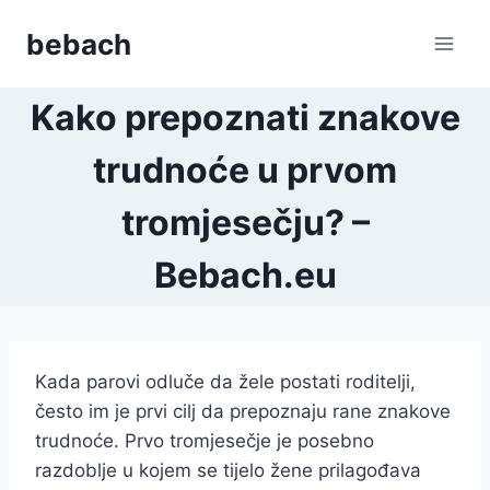
Skip
bebach
to
content
Kako prepoznati znakove
trudnoće u prvom
tromjesečju? –
Bebach.eu
Kada parovi odluče da žele postati roditelji,
često im je prvi cilj da prepoznaju rane znakove
trudnoće. Prvo tromjesečje je posebno
razdoblje u kojem se tijelo žene prilagođava