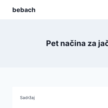
Skip
bebach
to
content
Pet načina za ja
Sadržaj