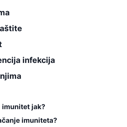
ima
aštite
t
ncija infekcija
enjima
 imunitet jak?
jačanje imuniteta?