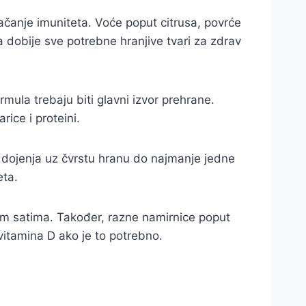
čanje imuniteta. Voće poput citrusa, povrće
a dobije sve potrebne hranjive tvari za zdrav
mula trebaju biti glavni izvor prehrane.
ice i proteini.
k dojenja uz čvrstu hranu do najmanje jedne
eta.
jim satima. Također, razne namirnice poput
vitamina D ako je to potrebno.