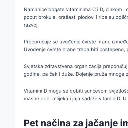
Namirnice bogate vitaminima C i D, cinkom i 
poput brokule, orašasti plodovi i riba su odli
razvoj.
Preporučuje se uvođenje čvrste hrane između š
Uvođenje čvrste hrane treba biti postepeno, p
Svjetska zdravstvena organizacija preporučuje
godine, pa čak i duže. Dojenje pruža mnoge z
Vitamini D mogu se dobiti sunčevom svjetlošć
masne ribe, mlijeka i jaja sadrže vitamin D. 
Pet načina za jačanje i