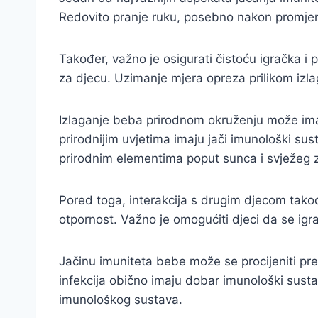
Redovito pranje ruku, posebno nakon promjene p
Također, važno je osigurati čistoću igračka i 
za djecu. Uzimanje mjera opreza prilikom izla
Izlaganje beba prirodnom okruženju može imati
prirodnijim uvjetima imaju jači imunološki su
prirodnim elementima poput sunca i svježeg z
Pored toga, interakcija s drugim djecom takođ
otpornost. Važno je omogućiti djeci da se igraju
Jačinu imuniteta bebe može se procijeniti prem
infekcija obično imaju dobar imunološki susta
imunološkog sustava.