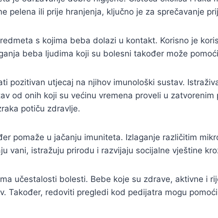
elena ili prije hranjenja, ključno je za sprečavanje prij
predmeta s kojima beba dolazi u kontakt. Korisno je koris
ganja beba ljudima koji su bolesni također može pomoći 
 pozitivan utjecaj na njihov imunološki sustav. Istraživ
stav od onih koji su većinu vremena proveli u zatvorenim 
raka potiču zdravlje.
er pomaže u jačanju imuniteta. Izlaganje različitim mik
 vani, istražuju prirodu i razvijaju socijalne vještine kr
a učestalosti bolesti. Bebe koje su zdrave, aktivne i rij
v. Također, redoviti pregledi kod pedijatra mogu pomoći