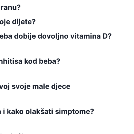
hranu?
oje dijete?
eba dobije dovoljno vitamina D?
nhitisa kod beba?
voj svoje male djece
a i kako olakšati simptome?