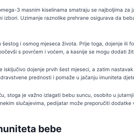
omega-3 masnim kiselinama smatraju se najboljima za ja
čni izbori. Uzimanje raznolike prehrane osigurava da beb
estog i osmog mjeseca života. Prije toga, dojenje ili for
očevši s povrćem i voćem, a kasnije se mogu dodati žitar
 isključivo dojenje prvih šest mjeseci, a zatim nastava
dravstvene prednosti i pomaže u jačanju imuniteta djet
u, stoga je važno izlagati bebu suncu, osobito u jutarn
U nekim slučajevima, pedijatar može preporučiti dodatke 
muniteta bebe