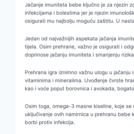
Jačanje imuniteta bebe ključno je za njezin 
infekcijama i bolestima jer je njezin imunološk
osigurati mu najbolju moguću zaštitu. U nast
Jedan od najvažnijih aspekata jačanja imunite
tijela. Osim prehrane, važno je osigurati i odg
doprinose jačanju imuniteta i smanjenju rizika
Prehrana igra iznimno važnu ulogu u jačanju 
vitaminima i mineralima. Uvođenje čvrste hra
kao i voće poput borovnica i avokada, bogato
Osim toga, omega-3 masne kiseline, koje se n
uključivanje ovih namirnica u prehranu bebe k
borbi protiv infekcija.