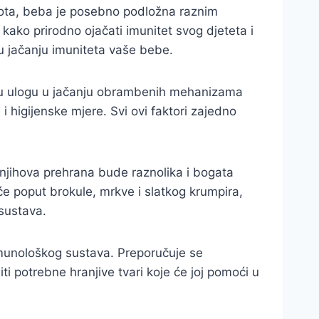
ivota, beba je posebno podložna raznim
e kako prirodno ojačati imunitet svog djeteta i
u jačanju imuniteta vaše bebe.
jučnu ulogu u jačanju obrambenih mehanizama
 i higijenske mjere. Svi ovi faktori zajedno
njihova prehrana bude raznolika i bogata
e poput brokule, mrkve i slatkog krumpira,
sustava.
imunološkog sustava. Preporučuje se
i potrebne hranjive tvari koje će joj pomoći u