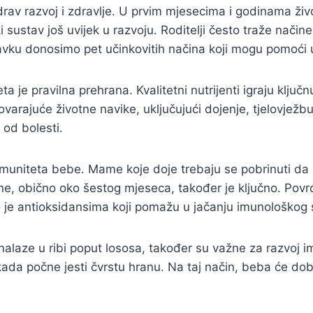
zdrav razvoj i zdravlje. U prvim mjesecima i godinama ž
i sustav još uvijek u razvoju. Roditelji često traže način
avku donosimo pet učinkovitih načina koji mogu pomoći 
ta je pravilna prehrana. Kvalitetni nutrijenti igraju kl
ovarajuće životne navike, uključujući dojenje, tjelovježbu
 od bolesti.
imuniteta bebe. Mame koje doje trebaju se pobrinuti da 
ne, obično oko šestog mjeseca, također je ključno. Povrć
 je antioksidansima koji pomažu u jačanju imunološkog 
alaze u ribi poput lososa, također su važne za razvoj 
ada počne jesti čvrstu hranu. Na taj način, beba će dobit